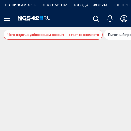
НЕДВИЖИМОСТЬ
ЗНАКОМСТВА
ПОГОДА
ФОРУМ
ТЕЛЕПРО
Чего ждать кузбассовцам осенью — ответ экономиста
Льготный про