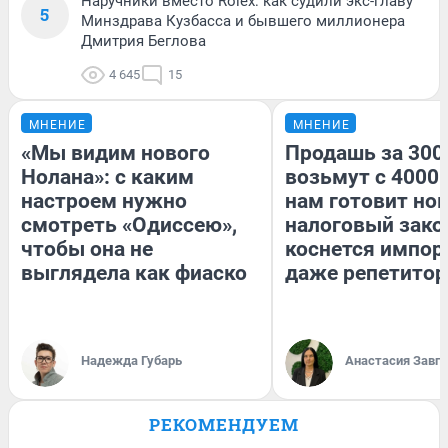
Наручники вместо Rolex: как судили экс-главу
5
Минздрава Кузбасса и бывшего миллионера
Дмитрия Беглова
4 645
15
МНЕНИЕ
МНЕНИЕ
«Мы видим нового
Продашь за 3000
Нолана»: с каким
возьмут с 4000.
настроем нужно
нам готовит но
смотреть «Одиссею»,
налоговый зако
чтобы она не
коснется импор
выглядела как фиаско
даже репетитор
Надежда Губарь
Анастасия Завг
РЕКОМЕНДУЕМ