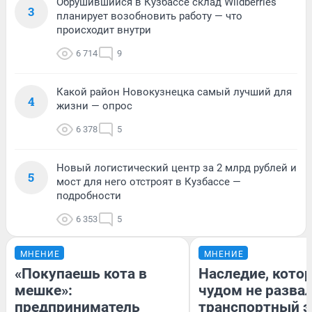
Обрушившийся в Кузбассе склад Wildberries
3
планирует возобновить работу — что
происходит внутри
6 714
9
Какой район Новокузнецка самый лучший для
4
жизни — опрос
6 378
5
Новый логистический центр за 2 млрд рублей и
5
мост для него отстроят в Кузбассе —
подробности
6 353
5
МНЕНИЕ
МНЕНИЕ
«Покупаешь кота в
Наследие, кото
мешке»:
чудом не разва
предприниматель
транспортный э