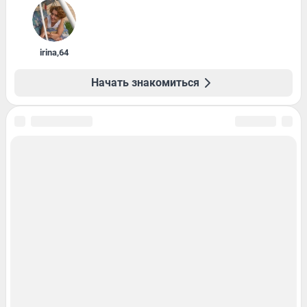
irina
,
64
Начать знакомиться