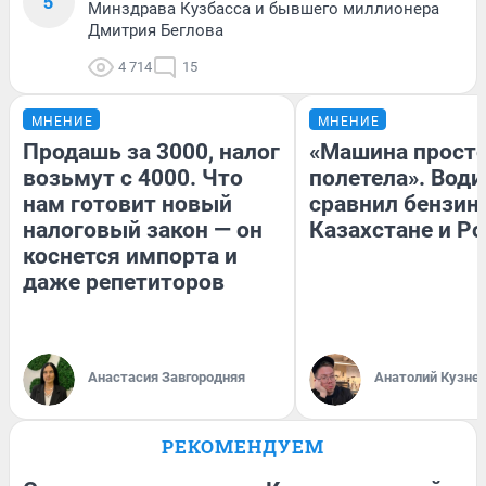
5
Минздрава Кузбасса и бывшего миллионера
Дмитрия Беглова
4 714
15
МНЕНИЕ
МНЕНИЕ
Продашь за 3000, налог
«Машина прост
возьмут с 4000. Что
полетела». Води
нам готовит новый
сравнил бензин
налоговый закон — он
Казахстане и Р
коснется импорта и
даже репетиторов
Анастасия Завгородняя
Анатолий Кузне
РЕКОМЕНДУЕМ