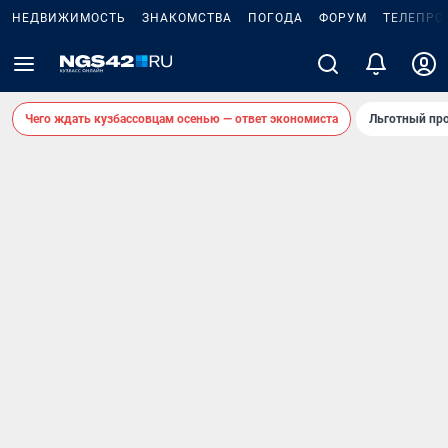
НЕДВИЖИМОСТЬ
ЗНАКОМСТВА
ПОГОДА
ФОРУМ
ТЕЛЕПРО
Чего ждать кузбассовцам осенью — ответ экономиста
Льготный про