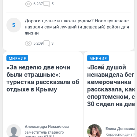
6 287
5
Дороги целые и школы рядом? Новокузнечане
5
назвали самый лучший (и дешевый) район для
жизни
5 209
3
МНЕНИЕ
МНЕНИЕ
«За неделю две ночи
«Всей душой
были страшные»:
ненавидела бег»
туристка рассказала об
кемеровчанка
отдыхе в Крыму
рассказала, как
спортсменом, е
30 сидел на див
Александра Исмайлова
Елена Денисова
заместитель главного
Корреспондент N
редактора 63.RU