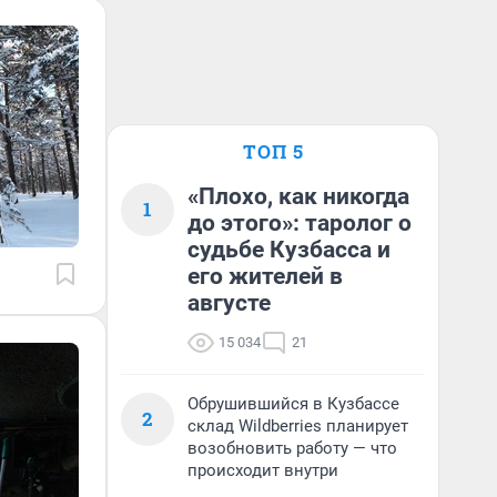
ТОП 5
«Плохо, как никогда
1
до этого»: таролог о
судьбе Кузбасса и
его жителей в
августе
15 034
21
Обрушившийся в Кузбассе
2
склад Wildberries планирует
возобновить работу — что
происходит внутри