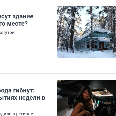
есут здание
го месте?
ронутой
рода гибнут:
ытиях недели в
одило в регионе