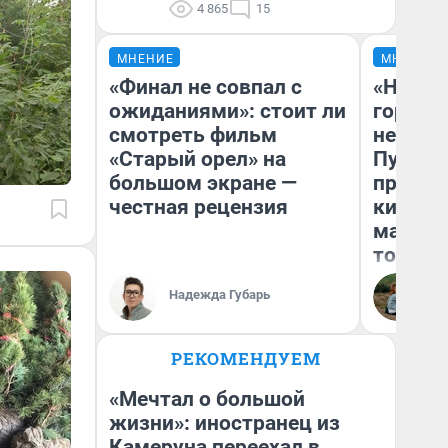
4 865
15
МНЕНИЕ
МНЕНИЕ
«Финал не совпал с
«Нет н
ожиданиями»: стоит ли
городов
смотреть фильм
недофи
«Старый орел» на
Путеше
большом экране —
проеха
честная рецензия
киломе
машине
того
Надежда Губарь
Ек
РЕКОМЕНДУЕМ
«Мечтал о большой
жизни»: иностранец из
Камеруна переехал в