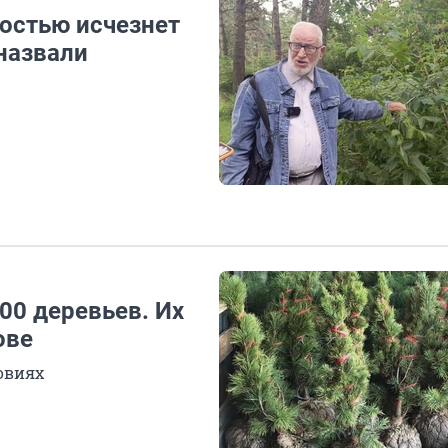
остью исчезнет
назвали
00 деревьев. Их
ове
овиях