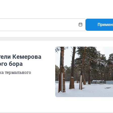
Примен
тели Кемерова
ого бора
ка термального