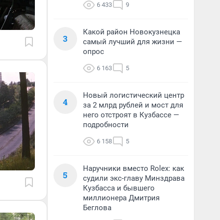
6 433
9
Какой район Новокузнецка
3
самый лучший для жизни —
опрос
6 163
5
Новый логистический центр
4
за 2 млрд рублей и мост для
него отстроят в Кузбассе —
подробности
6 158
5
Наручники вместо Rolex: как
5
судили экс-главу Минздрава
Кузбасса и бывшего
миллионера Дмитрия
Беглова