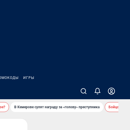
ОМОКОДЫ
ИГРЫ
ое?
В Кемерове сулят награду за «голову» преступника
Бойцовский 