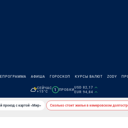
ЛЕПРОГРАММА
АФИША
ГОРОСКОП
КУРСЫ ВАЛЮТ
ZODY
ПР
USD 82,17
СЕЙЧАС
1
ПРОБКИ
+15°C
EUR 94,84
й проезд с картой «Мир»
Сколько стоит жилье в кемеровском долгостр