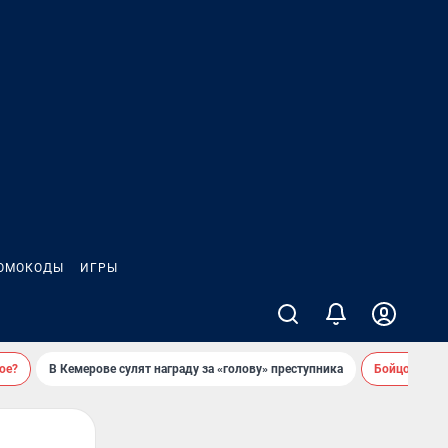
ОМОКОДЫ
ИГРЫ
ое?
В Кемерове сулят награду за «голову» преступника
Бойцовский 