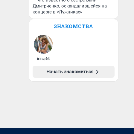
— что известно о сестре Вани
Дмитриенко, оскандалившейся на
концерте в «Лужниках»
ЗНАКОМСТВА
irina
,
64
Начать знакомиться