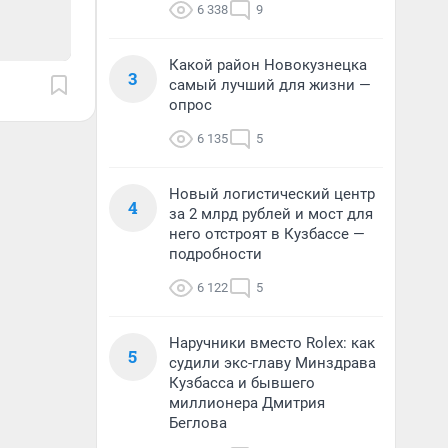
6 338
9
Какой район Новокузнецка
3
самый лучший для жизни —
опрос
6 135
5
Новый логистический центр
4
за 2 млрд рублей и мост для
него отстроят в Кузбассе —
подробности
6 122
5
Наручники вместо Rolex: как
5
судили экс-главу Минздрава
Кузбасса и бывшего
миллионера Дмитрия
Беглова