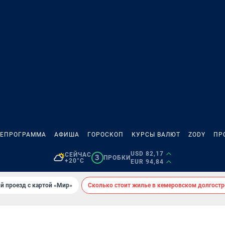
ЛЕПРОГРАММА
АФИША
ГОРОСКОП
КУРСЫ ВАЛЮТ
ZODY
ПР
USD 82,17
СЕЙЧАС
3
ПРОБКИ
+20°C
EUR 94,84
й проезд с картой «Мир»
Сколько стоит жилье в кемеровском долгостр