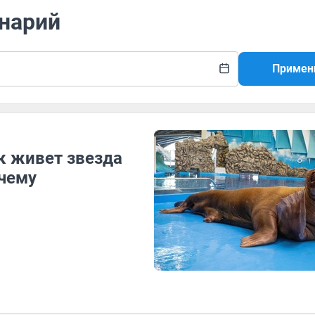
инарий
Примен
к живет звезда
чему