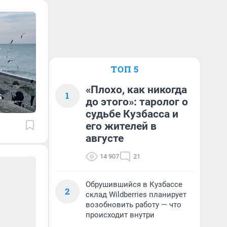
ТОП 5
«Плохо, как никогда
1
до этого»: таролог о
судьбе Кузбасса и
его жителей в
августе
14 907
21
Обрушившийся в Кузбассе
2
склад Wildberries планирует
возобновить работу — что
происходит внутри