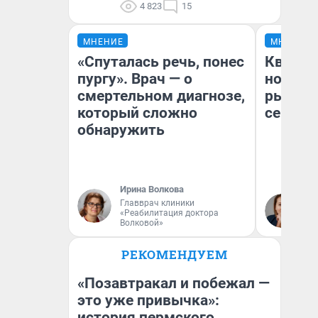
4 823
15
МНЕНИЕ
МНЕНИЕ
«Спуталась речь, понес
Кварти
пургу». Врач — о
но деш
смертельном диагнозе,
рынок 
который сложно
сейчас
обнаружить
Ирина Волкова
Ек
Главврач клиники
«Реабилитация доктора
ди
Волковой»
не
РЕКОМЕНДУЕМ
«Позавтракал и побежал —
это уже привычка»:
история пермского