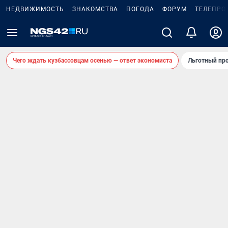
НЕДВИЖИМОСТЬ
ЗНАКОМСТВА
ПОГОДА
ФОРУМ
ТЕЛЕПРО
Чего ждать кузбассовцам осенью — ответ экономиста
Льготный про