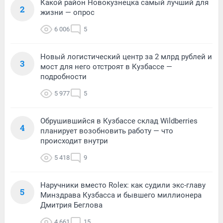
Какой район Новокузнецка самый лучший для
2
жизни — опрос
6 006
5
Новый логистический центр за 2 млрд рублей и
3
мост для него отстроят в Кузбассе —
подробности
5 977
5
Обрушившийся в Кузбассе склад Wildberries
4
планирует возобновить работу — что
происходит внутри
5 418
9
Наручники вместо Rolex: как судили экс-главу
5
Минздрава Кузбасса и бывшего миллионера
Дмитрия Беглова
4 661
15