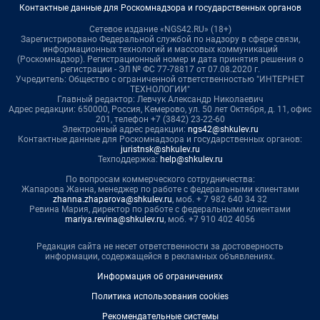
Контактные данные для Роскомнадзора и государственных органов
Сетевое издание «NGS42.RU» (18+)
Зарегистрировано Федеральной службой по надзору в сфере связи,
информационных технологий и массовых коммуникаций
(Роскомнадзор). Регистрационный номер и дата принятия решения о
регистрации - ЭЛ № ФС 77-78817 от 07.08.2020 г.
Учредитель: Общество с ограниченной ответственностью "ИНТЕРНЕТ
ТЕХНОЛОГИИ"
Главный редактор: Левчук Александр Николаевич
Адрес редакции: 650000, Россия, Кемерово, ул. 50 лет Октября, д. 11, офис
201, телефон +7 (3842) 23-22-60
Электронный адрес редакции:
ngs42@shkulev.ru
Контактные данные для Роскомнадзора и государственных органов:
juristnsk@shkulev.ru
Техподдержка:
help@shkulev.ru
По вопросам коммерческого сотрудничества:
Жапарова Жанна, менеджер по работе с федеральными клиентами
zhanna.zhaparova@shkulev.ru
, моб. + 7 982 640 34 32
Ревина Мария, директор по работе с федеральными клиентами
mariya.revina@shkulev.ru
, моб. +7 910 402 4056
Редакция сайта не несет ответственности за достоверность
информации, содержащейся в рекламных объявлениях.
Информация об ограничениях
Политика использования cookies
Рекомендательные системы