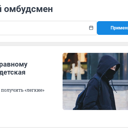
й омбудсмен
Примен
правному
 детская
 получить «легкие»