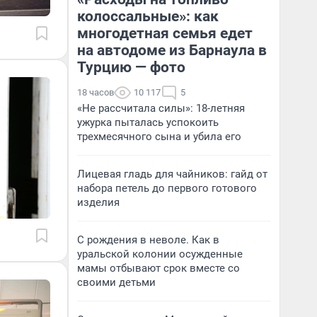
колоссальные»: как
многодетная семья едет
на автодоме из Барнаула в
Турцию — фото
18 часов
10 117
5
«Не рассчитала силы»: 18-летняя
ужурка пыталась успокоить
трехмесячного сына и убила его
Лицевая гладь для чайников: гайд от
набора петель до первого готового
изделия
С рождения в неволе. Как в
уральской колонии осужденные
мамы отбывают срок вместе со
своими детьми