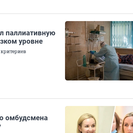
ил паллиативную
изком уровне
 критериев
го омбудсмена
у