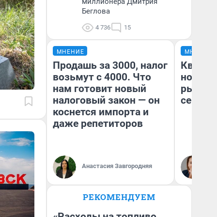
миллионера Дмитрия
Беглова
4 736
15
МНЕНИЕ
МНЕНИЕ
Продашь за 3000, налог
Кварти
возьмут с 4000. Что
но деш
нам готовит новый
рынок 
налоговый закон — он
сейчас
коснется импорта и
даже репетиторов
Ек
Анастасия Завгородняя
ди
не
РЕКОМЕНДУЕМ
«Расходы на топливо