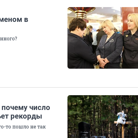
меном в
нного?
 почему число
ьет рекорды
то-то пошло не так