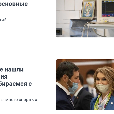
 основные
ений
не нашли
ния
бираемся с
ят много спорных