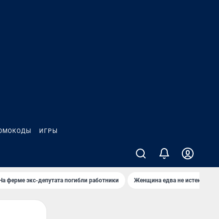
ОМОКОДЫ
ИГРЫ
На ферме экс-депутата погибли работники
Женщина едва не истекла кро