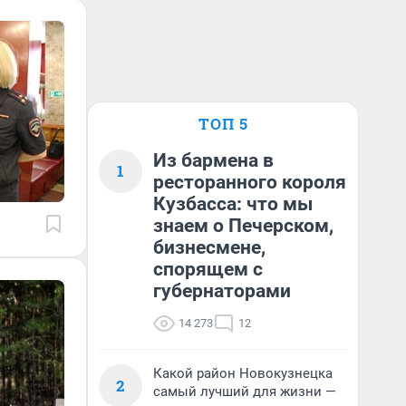
ТОП 5
Из бармена в
1
ресторанного короля
Кузбасса: что мы
знаем о Печерском,
бизнесмене,
спорящем с
губернаторами
14 273
12
Какой район Новокузнецка
2
самый лучший для жизни —