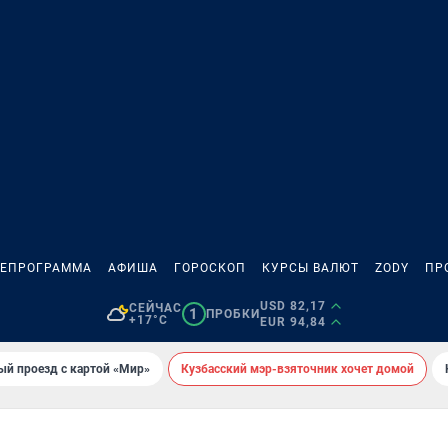
ЛЕПРОГРАММА
АФИША
ГОРОСКОП
КУРСЫ ВАЛЮТ
ZODY
ПР
USD 82,17
СЕЙЧАС
1
ПРОБКИ
+17°C
EUR 94,84
ый проезд с картой «Мир»
Кузбасский мэр-взяточник хочет домой