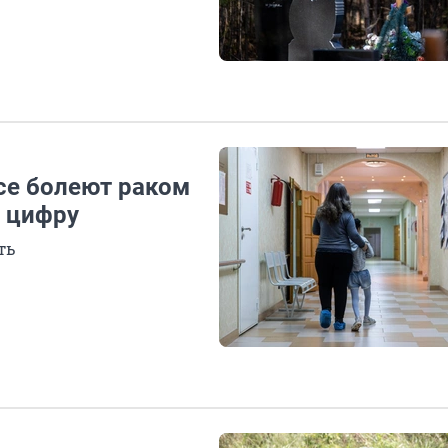
се болеют раком
 цифру
ть