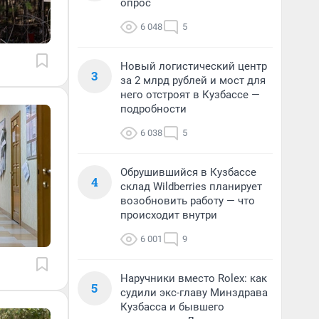
опрос
6 048
5
Новый логистический центр
3
за 2 млрд рублей и мост для
него отстроят в Кузбассе —
подробности
6 038
5
Обрушившийся в Кузбассе
4
склад Wildberries планирует
возобновить работу — что
происходит внутри
6 001
9
Наручники вместо Rolex: как
5
судили экс-главу Минздрава
Кузбасса и бывшего