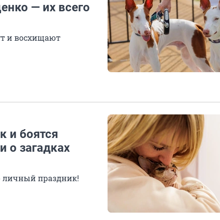
енко — их всего
ут и восхищают
 и боятся
и о загадках
го личный праздник!