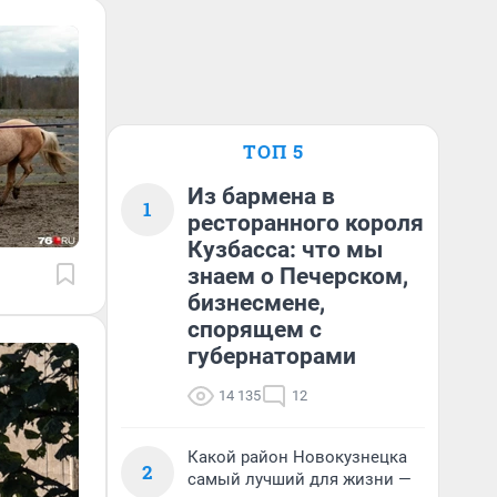
ТОП 5
Из бармена в
1
ресторанного короля
Кузбасса: что мы
знаем о Печерском,
бизнесмене,
спорящем с
губернаторами
14 135
12
Какой район Новокузнецка
2
самый лучший для жизни —