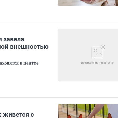
я завела
ной внешностью
аходятся в центре
к живется с