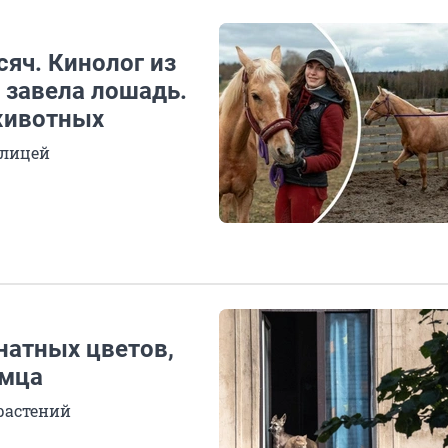
сяч. Кинолог из
 завела лошадь.
животных
елицей
натных цветов,
омца
растений