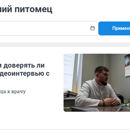
ний питомец
Примен
и доверять ли
идеоинтервью с
мца к врачу