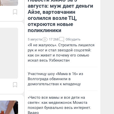
августа: муж дает деньги
Айзе, вартовчанин
оголился возле ТЦ,
откроются новые
поликлиники
5 августа
17 268
Обсудить
«Я не жалуюсь». Строитель лишился
рук и ног и стал звездой соцсетей:
как он живет и почему его семью
искал весь Узбекистан
Участницу шоу «Мама в 16» из
Волгограда обвинили в
домогательствах к младенцу
«Чисто все мамы и все дети на
свете»: как медвежонок Момота
покорил буквально весь интернет.
Видео