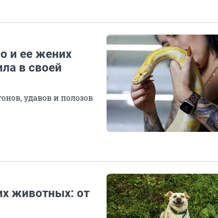
о и ее жених
ила в своей
онов, удавов и полозов
х животных: от