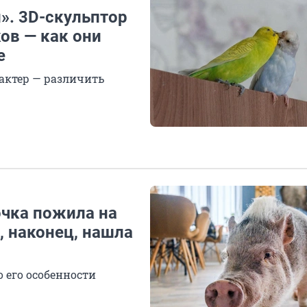
». 3D-скульптор
ов — как они
е
арактер — различить
очка пожила на
, наконец, нашла
 его особенности