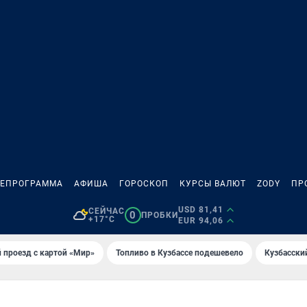
ЛЕПРОГРАММА
АФИША
ГОРОСКОП
КУРСЫ ВАЛЮТ
ZODY
ПР
USD 81,41
СЕЙЧАС
0
ПРОБКИ
+17°C
EUR 94,06
 проезд с картой «Мир»
Топливо в Кузбассе подешевело
Кузбасски