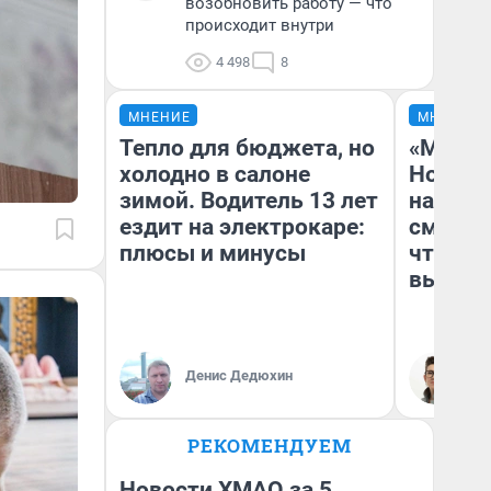
возобновить работу — что
происходит внутри
4 498
8
МНЕНИЕ
МНЕНИЕ
Тепло для бюджета, но
«Мы ви
холодно в салоне
Нолана
зимой. Водитель 13 лет
настро
ездит на электрокаре:
смотре
плюсы и минусы
чтобы 
выгляд
Денис Дедюхин
На
РЕКОМЕНДУЕМ
Новости ХМАО за 5