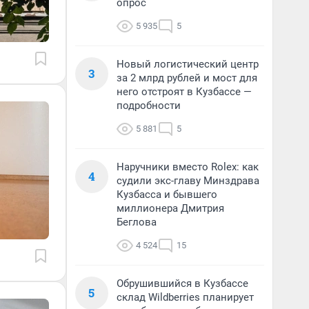
опрос
5 935
5
Новый логистический центр
3
за 2 млрд рублей и мост для
него отстроят в Кузбассе —
подробности
5 881
5
Наручники вместо Rolex: как
4
судили экс-главу Минздрава
Кузбасса и бывшего
миллионера Дмитрия
Беглова
4 524
15
Обрушившийся в Кузбассе
5
склад Wildberries планирует