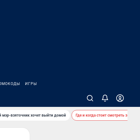
ОМОКОДЫ
ИГРЫ
й мэр-взяточник хочет выйти домой
Где и когда стоит смотреть звездоп