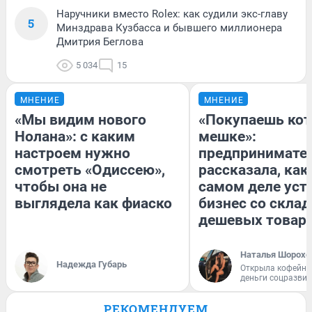
Наручники вместо Rolex: как судили экс-главу
5
Минздрава Кузбасса и бывшего миллионера
Дмитрия Беглова
5 034
15
МНЕНИЕ
МНЕНИЕ
«Мы видим нового
«Покупаешь кот
Нолана»: с каким
мешке»:
настроем нужно
предпринимате
смотреть «Одиссею»,
рассказала, как
чтобы она не
самом деле уст
выглядела как фиаско
бизнес со скла
дешевых товар
Наталья Шорохо
Надежда Губарь
Открыла кофейну
деньги соцразви
РЕКОМЕНДУЕМ