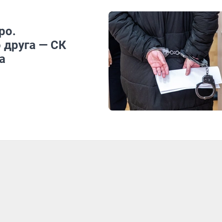
ро.
 друга — СК
а