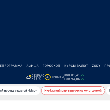
ЛЕПРОГРАММА
АФИША
ГОРОСКОП
КУРСЫ ВАЛЮТ
ZODY
ПР
USD 81,41
СЕЙЧАС
4
ПРОБКИ
+21°C
EUR 94,06
ый проезд с картой «Мир»
Кузбасский мэр-взяточник хочет домой