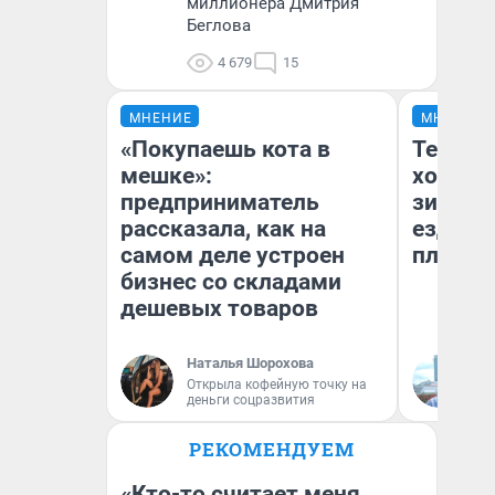
миллионера Дмитрия
Беглова
4 679
15
МНЕНИЕ
МНЕНИЕ
«Покупаешь кота в
Тепло 
мешке»:
холодн
предприниматель
зимой.
рассказала, как на
ездит н
самом деле устроен
плюсы 
бизнес со складами
дешевых товаров
Наталья Шорохова
Д
Открыла кофейную точку на
деньги соцразвития
РЕКОМЕНДУЕМ
«Кто-то считает меня