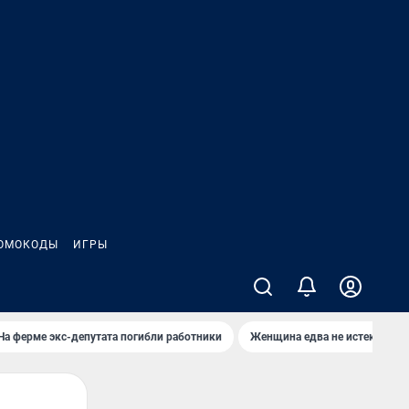
ОМОКОДЫ
ИГРЫ
На ферме экс-депутата погибли работники
Женщина едва не истекла кро