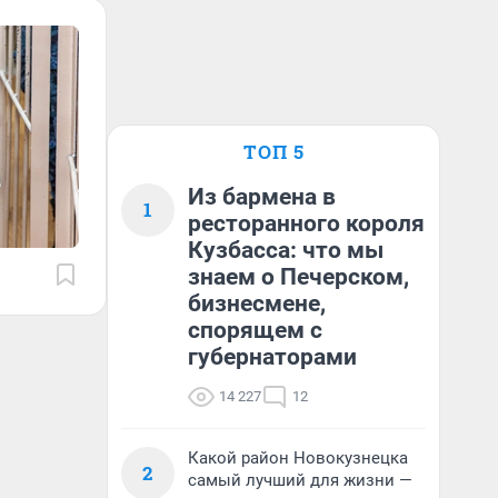
ТОП 5
Из бармена в
1
ресторанного короля
Кузбасса: что мы
знаем о Печерском,
бизнесмене,
спорящем с
губернаторами
14 227
12
Какой район Новокузнецка
2
самый лучший для жизни —