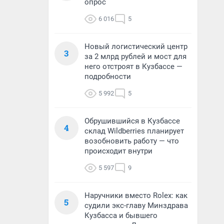
опрос
6 016
5
Новый логистический центр
3
за 2 млрд рублей и мост для
него отстроят в Кузбассе —
подробности
5 992
5
Обрушившийся в Кузбассе
4
склад Wildberries планирует
возобновить работу — что
происходит внутри
5 597
9
Наручники вместо Rolex: как
5
судили экс-главу Минздрава
Кузбасса и бывшего