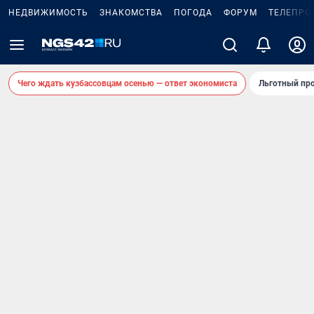
НЕДВИЖИМОСТЬ
ЗНАКОМСТВА
ПОГОДА
ФОРУМ
ТЕЛЕПРО
Чего ждать кузбассовцам осенью — ответ экономиста
Льготный про