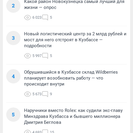
Какой район Новокузнецка самый лучший для
2
жизни — опрос
6 023
5
Новый логистический центр за 2 млрд рублей и
3
мост для него отстроят в Кузбассе —
подробности
5 997
5
Обрушившийся в Кузбассе склад Wildberries
4
планирует возобновить работу — что
происходит внутри
5 673
9
Наручники вместо Rolex: как судили экс-главу
5
Минздрава Кузбасса и бывшего миллионера
Дмитрия Беглова
4 693
15