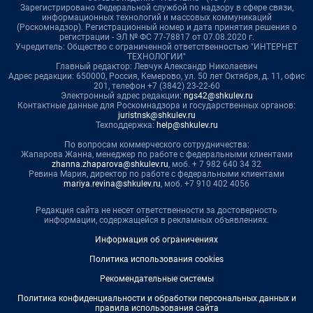
Зарегистрировано Федеральной службой по надзору в сфере связи,
информационных технологий и массовых коммуникаций
(Роскомнадзор). Регистрационный номер и дата принятия решения о
регистрации - ЭЛ № ФС 77-78817 от 07.08.2020 г.
Учредитель: Общество с ограниченной ответственностью "ИНТЕРНЕТ
ТЕХНОЛОГИИ"
Главный редактор: Левчук Александр Николаевич
Адрес редакции: 650000, Россия, Кемерово, ул. 50 лет Октября, д. 11, офис
201, телефон +7 (3842) 23-22-60
Электронный адрес редакции:
ngs42@shkulev.ru
Контактные данные для Роскомнадзора и государственных органов:
juristnsk@shkulev.ru
Техподдержка:
help@shkulev.ru
По вопросам коммерческого сотрудничества:
Жапарова Жанна, менеджер по работе с федеральными клиентами
zhanna.zhaparova@shkulev.ru
, моб. + 7 982 640 34 32
Ревина Мария, директор по работе с федеральными клиентами
mariya.revina@shkulev.ru
, моб. +7 910 402 4056
Редакция сайта не несет ответственности за достоверность
информации, содержащейся в рекламных объявлениях.
Информация об ограничениях
Политика использования cookies
Рекомендательные системы
Политика конфиденциальности и обработки персональных данных и
правила использования сайта