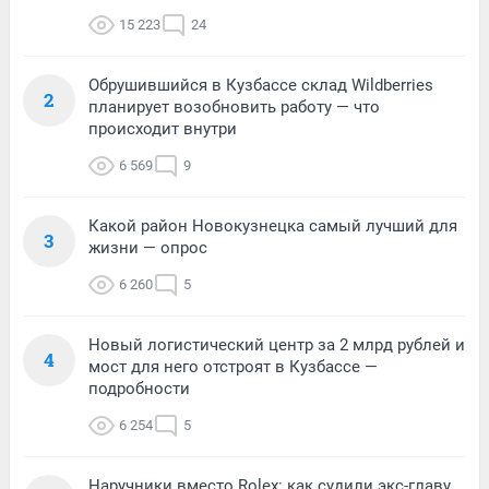
15 223
24
Обрушившийся в Кузбассе склад Wildberries
2
планирует возобновить работу — что
происходит внутри
6 569
9
Какой район Новокузнецка самый лучший для
3
жизни — опрос
6 260
5
Новый логистический центр за 2 млрд рублей и
4
мост для него отстроят в Кузбассе —
подробности
6 254
5
Наручники вместо Rolex: как судили экс-главу