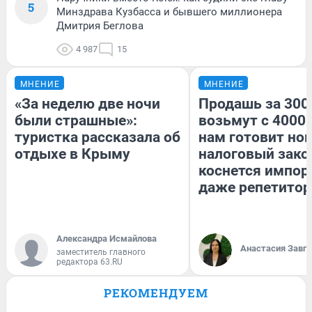
5
Минздрава Кузбасса и бывшего миллионера
Дмитрия Беглова
4 987
15
МНЕНИЕ
МНЕНИЕ
«За неделю две ночи
Продашь за 3000
были страшные»:
возьмут с 4000.
туристка рассказала об
нам готовит но
отдыхе в Крыму
налоговый зако
коснется импор
даже репетитор
Александра Исмайлова
Анастасия Завг
заместитель главного
редактора 63.RU
РЕКОМЕНДУЕМ