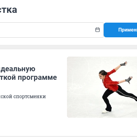
стка
Примен
идеальную
роткой программе
йской спортсменки