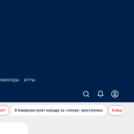
ОМОКОДЫ
ИГРЫ
ое?
В Кемерове сулят награду за «голову» преступника
Бойцовский 