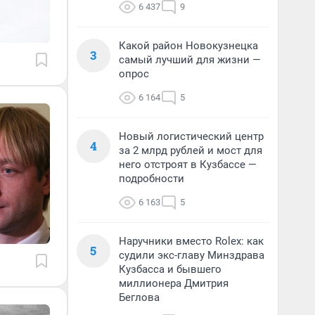
6 437
9
Какой район Новокузнецка
3
самый лучший для жизни —
опрос
6 164
5
Новый логистический центр
4
за 2 млрд рублей и мост для
него отстроят в Кузбассе —
подробности
6 163
5
Наручники вместо Rolex: как
5
судили экс-главу Минздрава
Кузбасса и бывшего
миллионера Дмитрия
Беглова