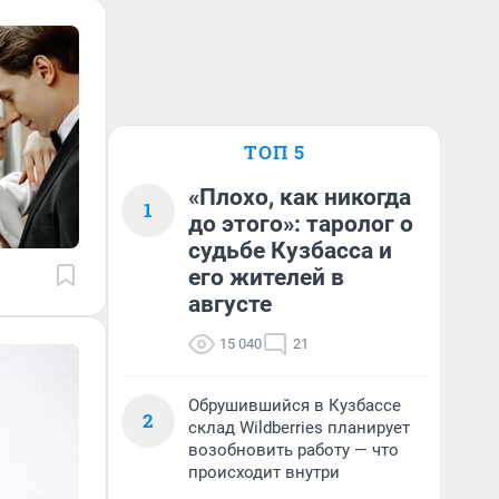
ТОП 5
«Плохо, как никогда
1
до этого»: таролог о
судьбе Кузбасса и
его жителей в
августе
15 040
21
Обрушившийся в Кузбассе
2
склад Wildberries планирует
возобновить работу — что
происходит внутри