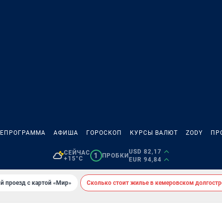
ЛЕПРОГРАММА
АФИША
ГОРОСКОП
КУРСЫ ВАЛЮТ
ZODY
ПР
USD 82,17
СЕЙЧАС
1
ПРОБКИ
+15°C
EUR 94,84
й проезд с картой «Мир»
Сколько стоит жилье в кемеровском долгостр