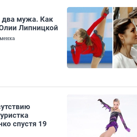
и два мужа. Как
 Юлии Липницкой
сменка
сутствию
гуристка
ко спустя 19