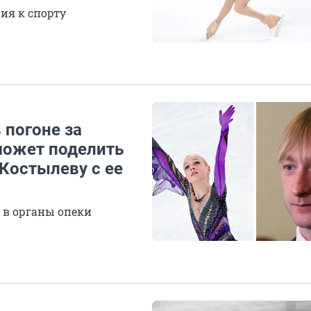
ия к спорту
 погоне за
может поделить
Костылеву с ее
 в органы опеки