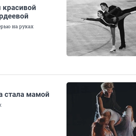
й красивой
ордеевой
черью на руках
а стала мамой
к