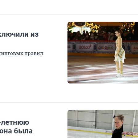
ключили из
пинговых правил
-летнюю
 она была