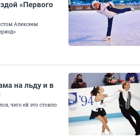
ездой «Первого
истом Алексеем
ериод»
ама на льду и в
й
ся, чего ей это стоило