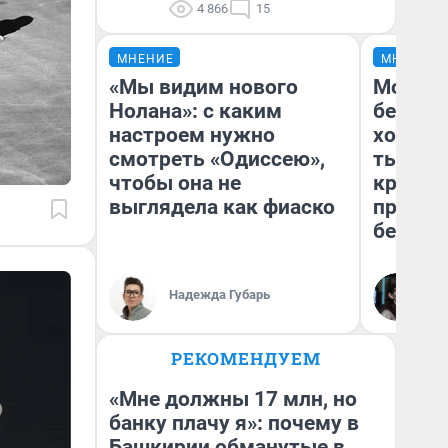
4 866
15
МНЕНИЕ
МНЕНИЕ
«Мы видим нового
Мой ба
Нолана»: с каким
береже
настроем нужно
хотела 
смотреть «Одиссею»,
тысяч,
чтобы она не
кредит,
выглядела как фиаско
приеха
безопа
Кс
Надежда Губарь
Ав
РЕКОМЕНДУЕМ
«Мне должны 17 млн, но
банку плачу я»: почему в
Башкирии обманутые в