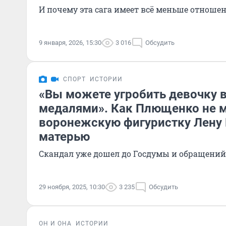
И почему эта сага имеет всё меньше отношен
9 января, 2026, 15:30
3 016
Обсудить
СПОРТ
ИСТОРИИ
«Вы можете угробить девочку в
медалями». Как Плющенко не 
воронежскую фигуристку Лену 
матерью
Скандал уже дошел до Госдумы и обращений
29 ноября, 2025, 10:30
3 235
Обсудить
ОН И ОНА
ИСТОРИИ