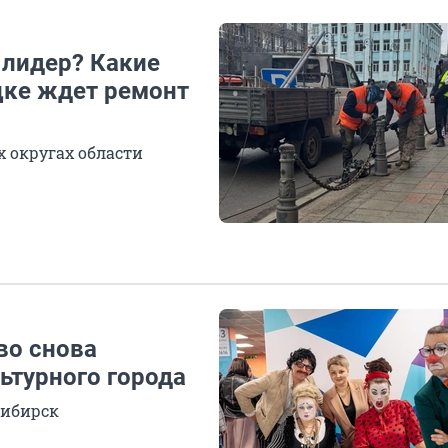
 лидер? Какие
цке ждет ремонт
х округах области
во снова
льтурного города
сибирск