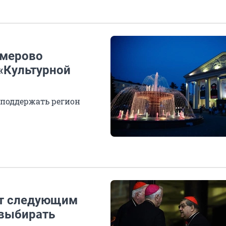
емерово
 «Культурной
 поддержать регион
нет следующим
 выбирать