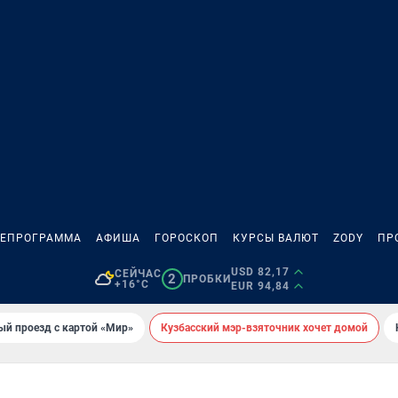
ЛЕПРОГРАММА
АФИША
ГОРОСКОП
КУРСЫ ВАЛЮТ
ZODY
ПР
USD 82,17
СЕЙЧАС
2
ПРОБКИ
+16°C
EUR 94,84
ый проезд с картой «Мир»
Кузбасский мэр-взяточник хочет домой