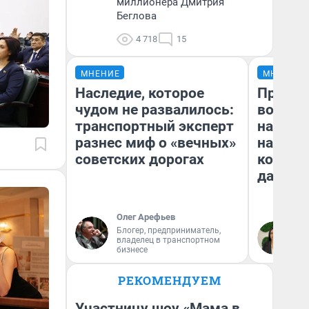
миллионера Дмитрия
Беглова
4 718
15
МНЕНИЕ
МНЕНИЕ
Наследие, которое
Продаш
чудом не развалилось:
возьмут
транспортный эксперт
нам го
разнес миф о «вечных»
налого
советских дорогах
коснет
даже р
Олег Арефьев
Блогер, предприниматель,
Ан
владелец в транспортном
бизнесе
РЕКОМЕНДУЕМ
Участницу шоу «Мама в