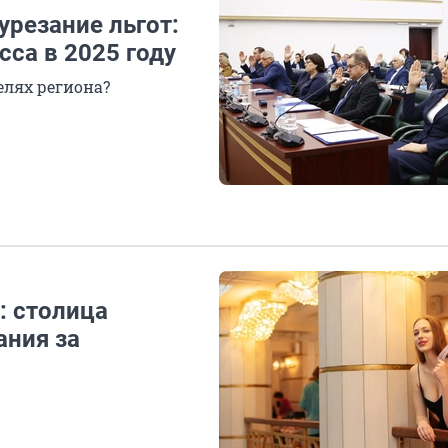
урезание льгот:
са в 2025 году
елях региона?
: столица
ания за