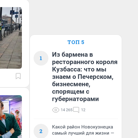
ТОП 5
Из бармена в
1
ресторанного короля
Кузбасса: что мы
знаем о Печерском,
бизнесмене,
спорящем с
губернаторами
14 265
12
Какой район Новокузнецка
2
самый лучший для жизни —