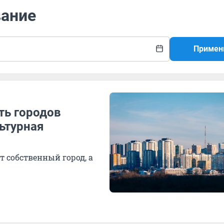
вание
Примен
ть городов
льтурная
т собственный город, а