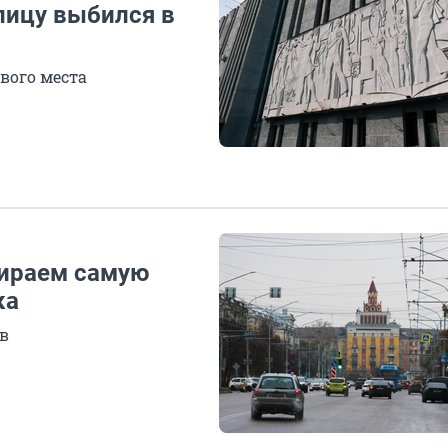
лицу выбился в
рвого места
бираем самую
ка
в