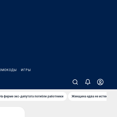
ОМОКОДЫ
ИГРЫ
На ферме экс-депутата погибли работники
Женщина едва не истекла кро