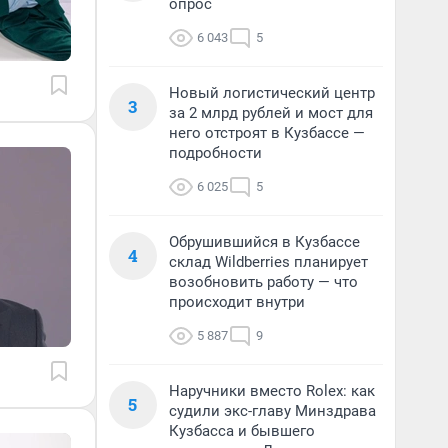
опрос
6 043
5
Новый логистический центр
3
за 2 млрд рублей и мост для
него отстроят в Кузбассе —
подробности
6 025
5
Обрушившийся в Кузбассе
4
склад Wildberries планирует
возобновить работу — что
происходит внутри
5 887
9
Наручники вместо Rolex: как
5
судили экс-главу Минздрава
Кузбасса и бывшего