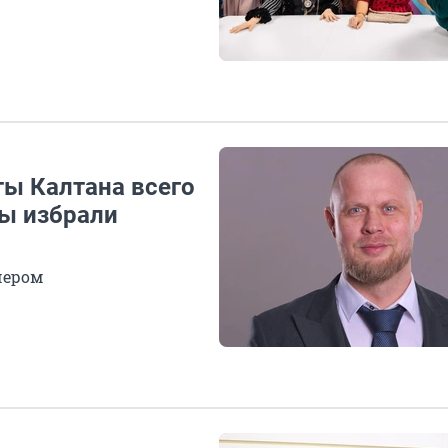
ты Калтана всего
вы избрали
чером