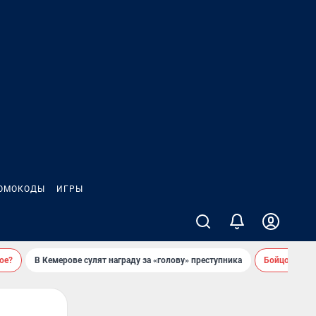
ОМОКОДЫ
ИГРЫ
ое?
В Кемерове сулят награду за «голову» преступника
Бойцовский 