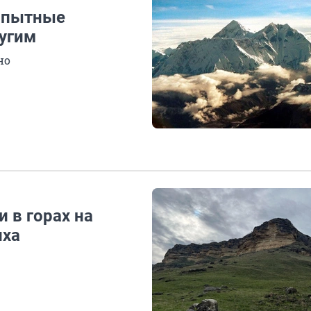
 опытные
ругим
но
 в горах на
иха