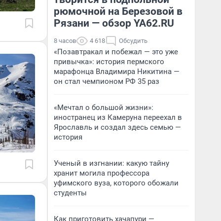
рюмочной на Березовой в
Рязани — обзор YA62.RU
8 часов
4 618
Обсудить
«Позавтракал и побежал — это уже
привычка»: история пермского
марафонца Владимира Никитина —
он стал чемпионом РФ 35 раз
«Мечтал о большой жизни»:
иностранец из Камеруна переехал в
Ярославль и создал здесь семью —
история
Ученый в изгнании: какую тайну
хранит могила профессора
уфимского вуза, которого обожали
студенты
Как приготовить хачапури —