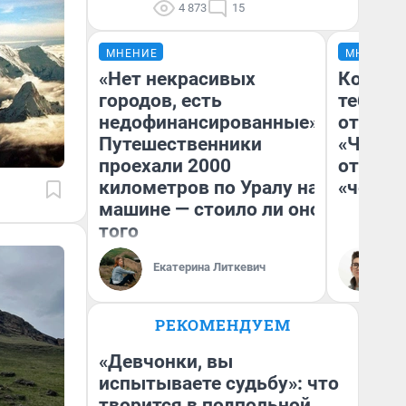
4 873
15
МНЕНИЕ
МНЕНИЕ
«Нет некрасивых
Колобо
городов, есть
тебя бо
недофинансированные».
отложи
Путешественники
«Челов
проехали 2000
отзыв 
километров по Уралу на
«челов
машине — стоило ли оно
того
Екатерина Литкевич
На
РЕКОМЕНДУЕМ
«Девчонки, вы
испытываете судьбу»: что
творится в подпольной