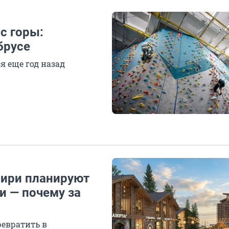
с горы:
брусе
я еще год назад
бири планируют
и — почему за
ревратить в