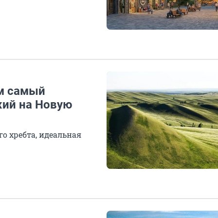
им самый
жий на Новую
о хребта, идеальная