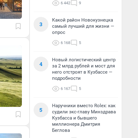
6 442
9
Какой район Новокузнецка
3
самый лучший для жизни —
опрос
6 168
5
Новый логистический центр
4
за 2 млрд рублей и мост для
него отстроят в Кузбассе —
подробности
6 167
5
Наручники вместо Rolex: как
5
судили экс-главу Минздрава
Кузбасса и бывшего
миллионера Дмитрия
Беглова