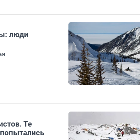
ты: люди
ан
истов. Те
 попытались