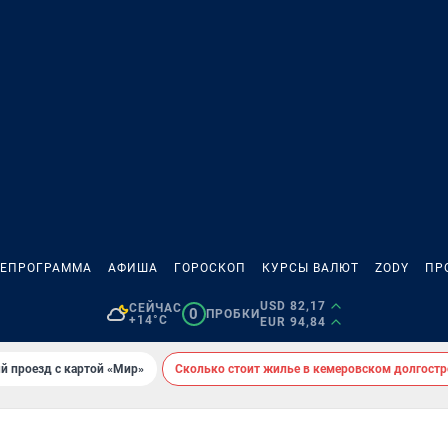
ЛЕПРОГРАММА
АФИША
ГОРОСКОП
КУРСЫ ВАЛЮТ
ZODY
ПР
USD 82,17
СЕЙЧАС
0
ПРОБКИ
+14°C
EUR 94,84
й проезд с картой «Мир»
Сколько стоит жилье в кемеровском долгостр