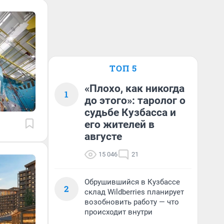
ТОП 5
«Плохо, как никогда
1
до этого»: таролог о
судьбе Кузбасса и
его жителей в
августе
15 046
21
Обрушившийся в Кузбассе
2
склад Wildberries планирует
возобновить работу — что
происходит внутри