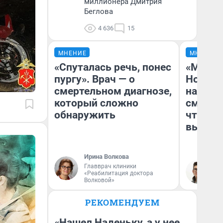
миллионера Дмитрия
Беглова
4 636
15
МНЕНИЕ
МНЕНИЕ
«Спуталась речь, понес
«Мы ви
пургу». Врач — о
Нолана
смертельном диагнозе,
настро
который сложно
смотре
обнаружить
чтобы 
выгляд
Ирина Волкова
Главврач клиники
На
«Реабилитация доктора
Волковой»
РЕКОМЕНДУЕМ
«Нашел Наденьку, а у нее