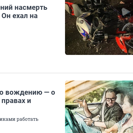
ений насмерть
Он ехал на
по вождению — о
 правах и
никами работать