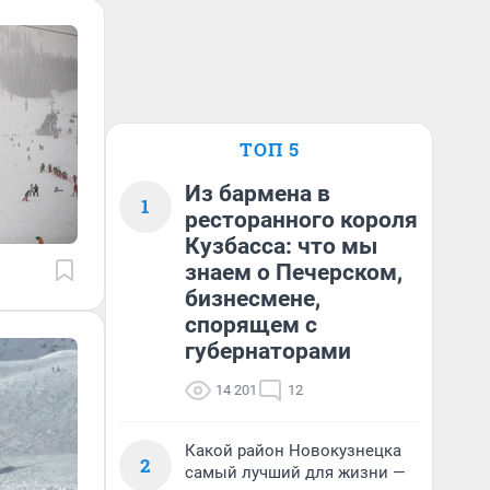
ТОП 5
Из бармена в
1
ресторанного короля
Кузбасса: что мы
знаем о Печерском,
бизнесмене,
спорящем с
губернаторами
14 201
12
Какой район Новокузнецка
2
самый лучший для жизни —