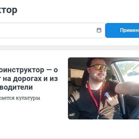
ктор
Примен
оинструктор — о
 на дорогах и из
 водители
сается культуры