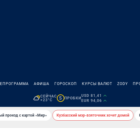
ЛЕПРОГРАММА
АФИША
ГОРОСКОП
КУРСЫ ВАЛЮТ
ZODY
ПР
USD 81,41
СЕЙЧАС
5
ПРОБКИ
+23°C
EUR 94,06
ый проезд с картой «Мир»
Кузбасский мэр-взяточник хочет домой