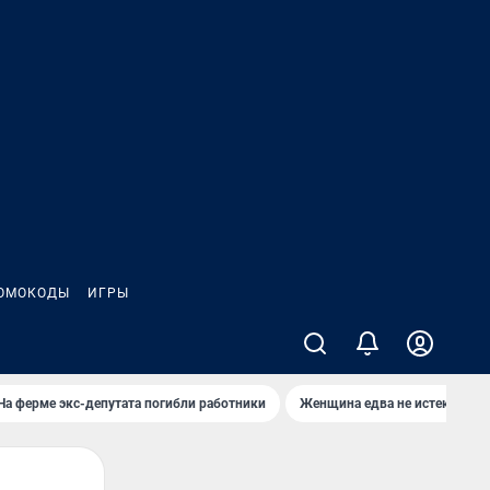
ОМОКОДЫ
ИГРЫ
На ферме экс-депутата погибли работники
Женщина едва не истекла кро