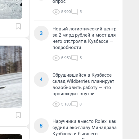
опрос
5 990
5
Новый логистический центр
3
за 2 млрд рублей и мост для
него отстроят в Кузбассе —
подробности
5 953
5
Обрушившийся в Кузбассе
4
склад Wildberries планирует
возобновить работу — что
происходит внутри
5 183
8
Наручники вместо Rolex: как
5
судили экс-главу Минздрава
Кузбасса и бывшего