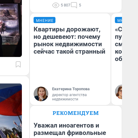
5 807
5
МНЕНИЕ
МНЕНИЕ
Квартиры дорожают,
«Спутал
но дешевеют: почему
пургу».
рынок недвижимости
смерте
сейчас такой странный
которы
обнару
Ир
Екатерина Торопова
Гл
директор агентства
«Р
недвижимости
Во
РЕКОМЕНДУЕМ
Уважал иноагентов и
размещал фривольные