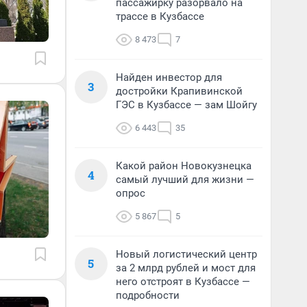
пассажирку разорвало на
трассе в Кузбассе
8 473
7
Найден инвестор для
3
достройки Крапивинской
ГЭС в Кузбассе — зам Шойгу
6 443
35
Какой район Новокузнецка
4
самый лучший для жизни —
опрос
5 867
5
Новый логистический центр
5
за 2 млрд рублей и мост для
него отстроят в Кузбассе —
подробности