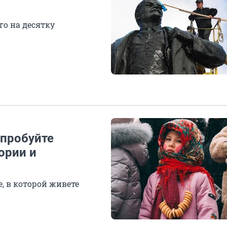
го на десятку
опробуйте
ории и
е, в которой живете