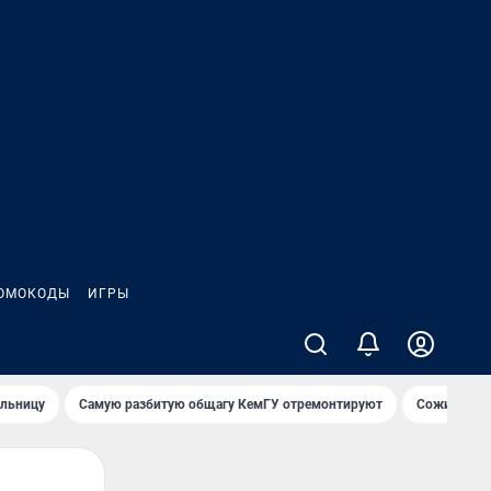
ОМОКОДЫ
ИГРЫ
ольницу
Самую разбитую общагу КемГУ отремонтируют
Сожительни