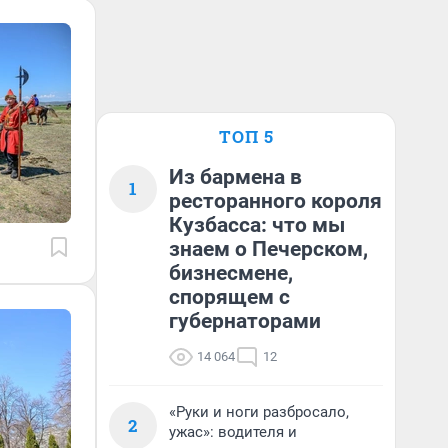
ТОП 5
Из бармена в
1
ресторанного короля
Кузбасса: что мы
знаем о Печерском,
бизнесмене,
спорящем с
губернаторами
14 064
12
«Руки и ноги разбросало,
2
ужас»: водителя и