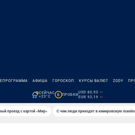
ЛЕПРОГРАММА
АФИША
ГОРОСКОП
КУРСЫ ВАЛЮТ
ZODY
ПР
USD 80,93
СЕЙЧАС
6
ПРОБКИ
+23°C
EUR 93,19
ный проезд с картой «Мир»
С чем люди приходят в кемеровскую психб