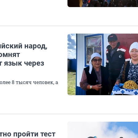
ийский народ,
помнят
 язык через
лее 8 тысяч человек, а
стно пройти тест