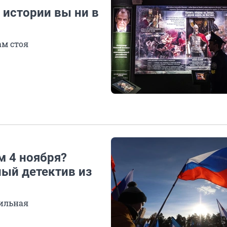
 истории вы ни в
ам стоя
м 4 ноября?
ный детектив из
вильная