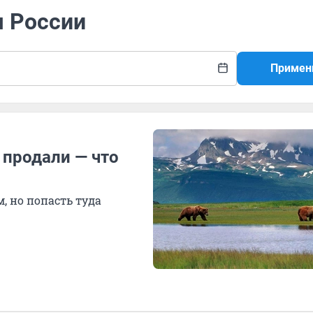
я России
Примен
е продали — что
м, но попасть туда