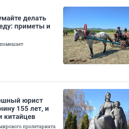
умайте делать
беду: приметы и
е помешает
пешный юрист
ину 155 лет, и
и китайцев
 мирового пролетариата