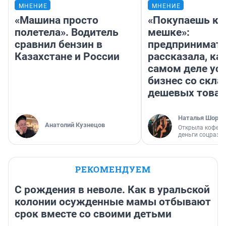
МНЕНИЕ
МНЕНИЕ
«Машина просто
«Покупаешь ко
полетела». Водитель
мешке»:
сравнил бензин в
предпринимат
Казахстане и России
рассказала, как
самом деле ус
бизнес со скл
дешевых това
Наталья Шорох
Анатолий Кузнецов
Открыла кофейн
деньги соцразв
РЕКОМЕНДУЕМ
С рождения в неволе. Как в уральской
колонии осужденные мамы отбывают
срок вместе со своими детьми