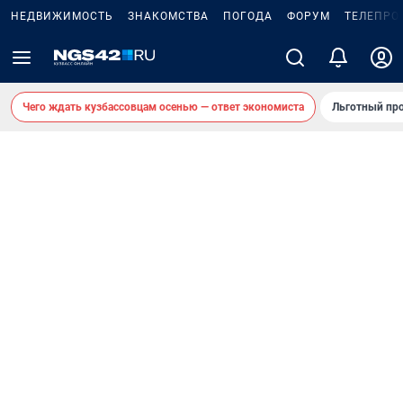
НЕДВИЖИМОСТЬ
ЗНАКОМСТВА
ПОГОДА
ФОРУМ
ТЕЛЕПРО
Чего ждать кузбассовцам осенью — ответ экономиста
Льготный про