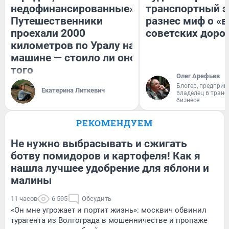
недофинансированные».
транспортный э
Путешественники
разнес миф о «
проехали 2000
советских доро
километров по Уралу на
машине — стоило ли оно
того
Олег Арефьев
Блогер, предприн
Екатерина Литкевич
владелец в тран
бизнесе
РЕКОМЕНДУЕМ
Не нужно выбрасывать и сжигать
ботву помидоров и картофеля! Как я
нашла лучшее удобрение для яблони и
малины
11 часов
6 595
Обсудить
«Он мне угрожает и портит жизнь»: москвич обвинил
турагента из Волгограда в мошенничестве и пропаже