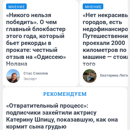
МНЕНИЕ
МНЕНИЕ
«Никого нельзя
«Нет некрасивы
победить». О чем
городов, есть
главный блокбастер
недофинансиро
этого года, который
Путешественни
бьет рекорды в
проехали 2000
прокате: честный
километров по 
отзыв на «Одиссею»
машине — стоил
Нолана
того
Стас Соколов
Екатерина Литк
Эксперт
РЕКОМЕНДУЕМ
«Отвратительный процесс»:
подписчики захейтили актрису
Катерину Шпицу, показавшую, как она
кормит сына грудью