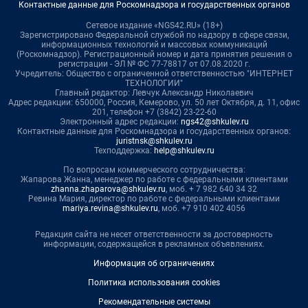
Контактные данные для Роскомнадзора и государственных органов
Сетевое издание «NGS42.RU» (18+)
Зарегистрировано Федеральной службой по надзору в сфере связи,
информационных технологий и массовых коммуникаций
(Роскомнадзор). Регистрационный номер и дата принятия решения о
регистрации - ЭЛ № ФС 77-78817 от 07.08.2020 г.
Учредитель: Общество с ограниченной ответственностью "ИНТЕРНЕТ
ТЕХНОЛОГИИ"
Главный редактор: Левчук Александр Николаевич
Адрес редакции: 650000, Россия, Кемерово, ул. 50 лет Октября, д. 11, офис
201, телефон +7 (3842) 23-22-60
Электронный адрес редакции:
ngs42@shkulev.ru
Контактные данные для Роскомнадзора и государственных органов:
juristnsk@shkulev.ru
Техподдержка:
help@shkulev.ru
По вопросам коммерческого сотрудничества:
Жапарова Жанна, менеджер по работе с федеральными клиентами
zhanna.zhaparova@shkulev.ru
, моб. + 7 982 640 34 32
Ревина Мария, директор по работе с федеральными клиентами
mariya.revina@shkulev.ru
, моб. +7 910 402 4056
Редакция сайта не несет ответственности за достоверность
информации, содержащейся в рекламных объявлениях.
Информация об ограничениях
Политика использования cookies
Рекомендательные системы