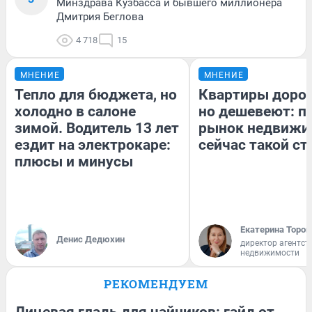
Минздрава Кузбасса и бывшего миллионера
Дмитрия Беглова
4 718
15
МНЕНИЕ
МНЕНИЕ
Тепло для бюджета, но
Квартиры доро
холодно в салоне
но дешевеют: п
зимой. Водитель 13 лет
рынок недвижи
ездит на электрокаре:
сейчас такой с
плюсы и минусы
Екатерина Тороп
Денис Дедюхин
директор агентст
недвижимости
РЕКОМЕНДУЕМ
Лицевая гладь для чайников: гайд от