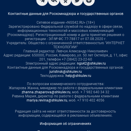
Контактные данные для Роскомнадзора и государственных органов
Сетевое издание «NGS42.RU» (18+)
Зарегистрировано Федеральной службой по надзору в сфере связи,
информационных технологий и массовых коммуникаций
(Роскомнадзор). Регистрационный номер и дата принятия решения о
регистрации - ЭЛ № ФС 77-78817 от 07.08.2020 г.
Учредитель: Общество с ограниченной ответственностью "ИНТЕРНЕТ
ТЕХНОЛОГИИ"
Главный редактор: Левчук Александр Николаевич
Адрес редакции: 650000, Россия, Кемерово, ул. 50 лет Октября, д. 11, офис
201, телефон +7 (3842) 23-22-60
Электронный адрес редакции:
ngs42@shkulev.ru
Контактные данные для Роскомнадзора и государственных органов:
juristnsk@shkulev.ru
Техподдержка:
help@shkulev.ru
По вопросам коммерческого сотрудничества:
Жапарова Жанна, менеджер по работе с федеральными клиентами
zhanna.zhaparova@shkulev.ru
, моб. + 7 982 640 34 32
Ревина Мария, директор по работе с федеральными клиентами
mariya.revina@shkulev.ru
, моб. +7 910 402 4056
Редакция сайта не несет ответственности за достоверность
информации, содержащейся в рекламных объявлениях.
Информация об ограничениях