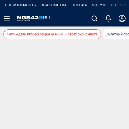
НЕДВИЖИМОСТЬ
ЗНАКОМСТВА
ПОГОДА
ФОРУМ
ТЕЛЕПРО
Чего ждать кузбассовцам осенью — ответ экономиста
Льготный про