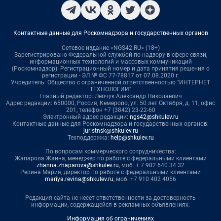
Контактные данные для Роскомнадзора и государственных органов
Сетевое издание «NGS42.RU» (18+)
Зарегистрировано Федеральной службой по надзору в сфере связи,
информационных технологий и массовых коммуникаций
(Роскомнадзор). Регистрационный номер и дата принятия решения о
регистрации - ЭЛ № ФС 77-78817 от 07.08.2020 г.
Учредитель: Общество с ограниченной ответственностью "ИНТЕРНЕТ
ТЕХНОЛОГИИ"
Главный редактор: Левчук Александр Николаевич
Адрес редакции: 650000, Россия, Кемерово, ул. 50 лет Октября, д. 11, офис
201, телефон +7 (3842) 23-22-60
Электронный адрес редакции:
ngs42@shkulev.ru
Контактные данные для Роскомнадзора и государственных органов:
juristnsk@shkulev.ru
Техподдержка:
help@shkulev.ru
По вопросам коммерческого сотрудничества:
Жапарова Жанна, менеджер по работе с федеральными клиентами
zhanna.zhaparova@shkulev.ru
, моб. + 7 982 640 34 32
Ревина Мария, директор по работе с федеральными клиентами
mariya.revina@shkulev.ru
, моб. +7 910 402 4056
Редакция сайта не несет ответственности за достоверность
информации, содержащейся в рекламных объявлениях.
Информация об ограничениях