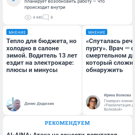
планирует возобновить работу — что
происходит внутри
4 440
8
МНЕНИЕ
МНЕНИЕ
Тепло для бюджета, но
«Спуталась речь
холодно в салоне
пургу». Врач — о
зимой. Водитель 13 лет
смертельном ди
ездит на электрокаре:
который сложн
плюсы и минусы
обнаружить
Ирина Волкова
Главврач клиник
Денис Дедюхин
«Реабилитация д
Волковой»
РЕКОМЕНДУЕМ
AI-AINA: Атака на соцсети депутатов,