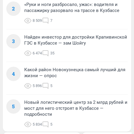
«Руки и ноги разбросало, ужас»: водителя и
2
пассажирку разорвало на трассе в Кузбассе
8 509
7
Найден инвестор для достройки Крапивинской
3
ГЭС в Кузбассе — зам Шойгу
6 474
35
Какой район Новокузнецка самый лучший для
4
жизни — опрос
5 896
5
Новый логистический центр за 2 млрд рублей и
5
мост для него отстроят в Кузбассе —
подробности
5 834
5