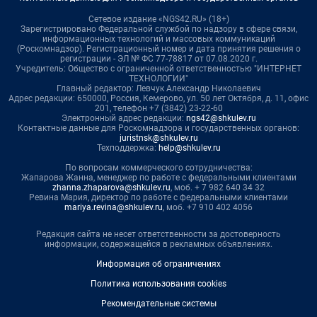
Сетевое издание «NGS42.RU» (18+)
Зарегистрировано Федеральной службой по надзору в сфере связи,
информационных технологий и массовых коммуникаций
(Роскомнадзор). Регистрационный номер и дата принятия решения о
регистрации - ЭЛ № ФС 77-78817 от 07.08.2020 г.
Учредитель: Общество с ограниченной ответственностью "ИНТЕРНЕТ
ТЕХНОЛОГИИ"
Главный редактор: Левчук Александр Николаевич
Адрес редакции: 650000, Россия, Кемерово, ул. 50 лет Октября, д. 11, офис
201, телефон +7 (3842) 23-22-60
Электронный адрес редакции:
ngs42@shkulev.ru
Контактные данные для Роскомнадзора и государственных органов:
juristnsk@shkulev.ru
Техподдержка:
help@shkulev.ru
По вопросам коммерческого сотрудничества:
Жапарова Жанна, менеджер по работе с федеральными клиентами
zhanna.zhaparova@shkulev.ru
, моб. + 7 982 640 34 32
Ревина Мария, директор по работе с федеральными клиентами
mariya.revina@shkulev.ru
, моб. +7 910 402 4056
Редакция сайта не несет ответственности за достоверность
информации, содержащейся в рекламных объявлениях.
Информация об ограничениях
Политика использования cookies
Рекомендательные системы