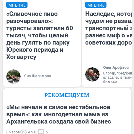
МНЕНИЕ
МНЕНИЕ
«Сливочное пиво
Наследие, кото
разочаровало»:
чудом не разва
туристы заплатили 60
транспортный э
тысяч, чтобы целый
разнес миф о «
день гулять по парку
советских доро
Юрского периода и
Хогвартсу
Олег Арефьев
Блогер, предприн
Яна Шаламова
владелец в тран
бизнесе
РЕКОМЕНДУЕМ
«Мы начали в самое нестабильное
время»: как многодетная мама из
Архангельска создала свой бизнес
8 часов
4 916
5