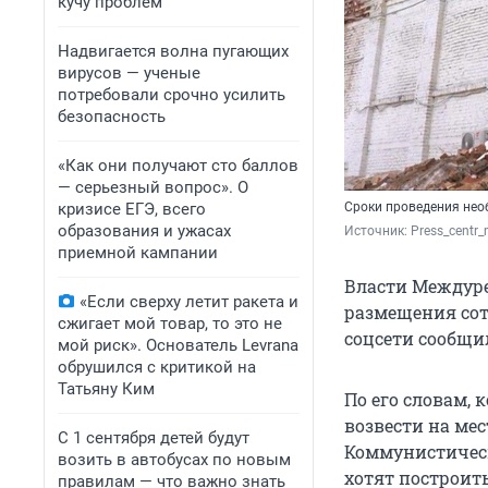
кучу проблем
Надвигается волна пугающих
вирусов — ученые
потребовали срочно усилить
безопасность
«Как они получают сто баллов
— серьезный вопрос». О
кризисе ЕГЭ, всего
Сроки проведения нео
образования и ужасах
Источник: 
Press_centr
приемной кампании
Власти Междуре
«Если сверху летит ракета и
размещения сот
сжигает мой товар, то это не
соцсети сообщи
мой риск». Основатель Levrana
обрушился с критикой на
Татьяну Ким
По его словам,
возвести на ме
С 1 сентября детей будут
Коммунистическ
возить в автобусах по новым
хотят построит
правилам — что важно знать