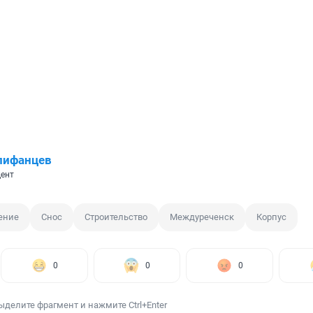
пифанцев
ент
ение
Снос
Строительство
Междуреченск
Корпус
0
0
0
ыделите фрагмент и нажмите Ctrl+Enter