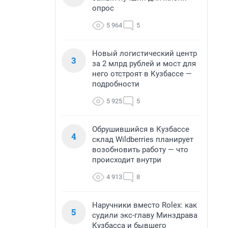
опрос
5 964
5
Новый логистический центр
3
за 2 млрд рублей и мост для
него отстроят в Кузбассе —
подробности
5 925
5
Обрушившийся в Кузбассе
4
склад Wildberries планирует
возобновить работу — что
происходит внутри
4 913
8
Наручники вместо Rolex: как
5
судили экс-главу Минздрава
Кузбасса и бывшего