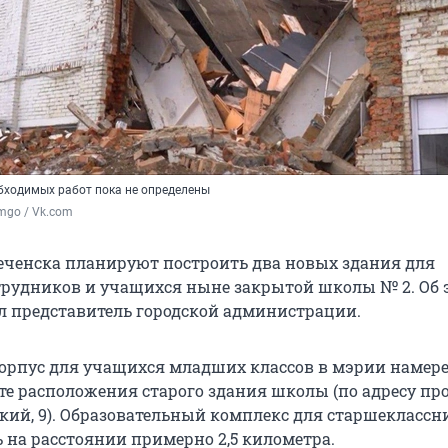
бходимых работ пока не определены
_mgo / Vk.com
ченска планируют построить два новых здания для
рудников и учащихся ныне закрытой школы № 2. Об 
л представитель городской администрации.
 корпус для учащихся младших классов в мэрии намер
сте расположения старого здания школы (по адресу пр
ий, 9). Образовательный комплекс для старшеклассн
ь на расстоянии примерно 2,5 километра.