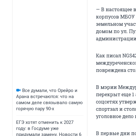
— В настоящее 
корпусов МБОУ 
земельном учас
домом по ул. Пу
администрации
Как писал NGS42
междуреченско
повреждена сто
В мэрии Междур
Все думали, что Орейро и
перекрыт еще 1
Арана встречаются: что на
соцсетях утверж
самом деле связывало самую
спортзал и сто
горячую пару 90-х
уголовное дело 
ЕГЭ хотят отменить к 2027
году: в Госдуме уже
В первые дни п
придумали замену. Новости 6