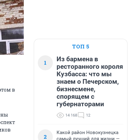
ТОП 5
Из бармена в
1
ресторанного короля
Кузбасса: что мы
знаем о Печерском,
бизнесмене,
этом в
спорящем с
губернаторами
ены
14 168
12
оспект
иков
Какой район Новокузнецка
2
самый лучший для жизни —