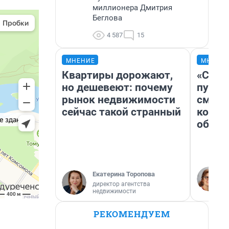
миллионера Дмитрия
Беглова
4 587
15
МНЕНИЕ
МНЕНИ
Квартиры дорожают,
«Спут
но дешевеют: почему
пургу»
рынок недвижимости
смерт
сейчас такой странный
котор
обнар
Екатерина Торопова
директор агентства
недвижимости
РЕКОМЕНДУЕМ