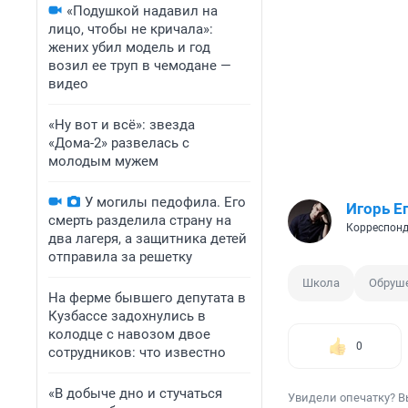
«Подушкой надавил на
лицо, чтобы не кричала»:
жених убил модель и год
возил ее труп в чемодане —
видео
«Ну вот и всё»: звезда
«Дома-2» развелась с
молодым мужем
У могилы педофила. Его
Игорь Е
смерть разделила страну на
Корреспонд
два лагеря, а защитника детей
отправила за решетку
Школа
Обруш
На ферме бывшего депутата в
Кузбассе задохнулись в
колодце с навозом двое
0
сотрудников: что известно
«В добыче дно и стучаться
Увидели опечатку? В