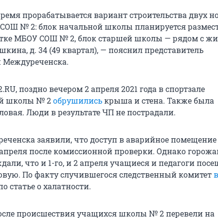
время прорабатывается вариант строительства двух н
СОШ № 2: блок начальной школы планируется размес
тке МБОУ СОШ № 2, блок старшей школы — рядом с ж
шкина, д. 34 (49 квартал), — пояснил представитель
 Междуреченска.
.RU, поздно вечером 2 апреля 2021 года в спортзале
й школы № 2
обрушились
крыша и стена. Также была
ловая. Люди в результате ЧП не пострадали.
еченска заявили, что доступ в аварийное помещение
 апреля после комиссионной проверки. Однако горожа
дали, что и 1-го, и 2 апреля учащиеся и педагоги пос
ловую. По факту случившегося следственный комитет
по статье о халатности.
осле происшествия учащихся школы № 2 перевели на