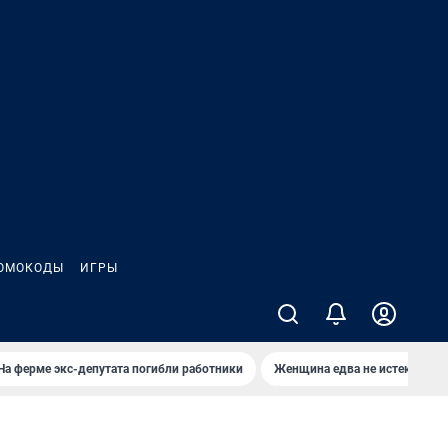
ОМОКОДЫ
ИГРЫ
На ферме экс-депутата погибли работники
Женщина едва не истекла кро