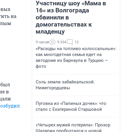
Участницу шоу «Мама в
овых
16» из Волгограда
тить на
обвинили в
илым
домогательствах к
младенцу
9 часов
9 334
12
«Расходы на топливо колоссальные»:
как многодетная семья едет на
автодоме из Барнаула в Турцию —
фото
Соль земли забайкальской.
 был
Нижегородцевы
не в
ещали
Пуговка из «Папиных дочек»: что
возбудил
стало с Екатериной Старшовой
«Четырех мужей потеряла»: Прохор
Шаляпин проболтался о новой