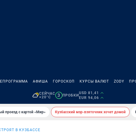
ЛЕПРОГРАММА
АФИША
ГОРОСКОП
КУРСЫ ВАЛЮТ
ZODY
ПР
USD 81,41
СЕЙЧАС
3
ПРОБКИ
+20°C
EUR 94,06
ый проезд с картой «Мир»
Кузбасский мэр-взяточник хочет домой
СТРОЯТ В КУЗБАССЕ