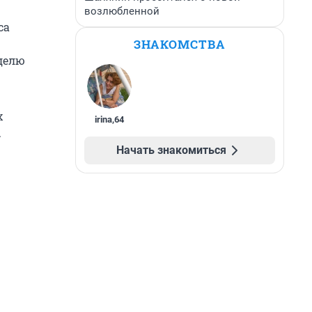
возлюбленной
са
ЗНАКОМСТВА
делю
х
irina
,
64
.
Начать знакомиться