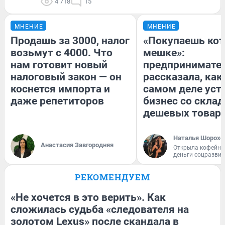
4 718
15
МНЕНИЕ
МНЕНИЕ
Продашь за 3000, налог
«Покупаешь кот
возьмут с 4000. Что
мешке»:
нам готовит новый
предпринимате
налоговый закон — он
рассказала, как
коснется импорта и
самом деле уст
даже репетиторов
бизнес со скла
дешевых товар
Наталья Шорохо
Анастасия Завгородняя
Открыла кофейну
деньги соцразви
РЕКОМЕНДУЕМ
«Не хочется в это верить». Как
сложилась судьба «следователя на
золотом Lexus» после скандала в