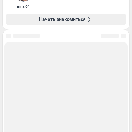
irina
,
64
Начать знакомиться