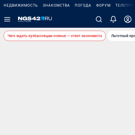
НЕДВИЖИМОСТЬ
ЗНАКОМСТВА
ПОГОДА
ФОРУМ
ТЕЛЕПРО
Чего ждать кузбассовцам осенью — ответ экономиста
Льготный про