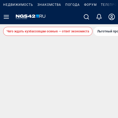
НЕДВИЖИМОСТЬ
ЗНАКОМСТВА
ПОГОДА
ФОРУМ
ТЕЛЕПРО
Чего ждать кузбассовцам осенью — ответ экономиста
Льготный про