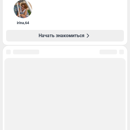
irina
,
64
Начать знакомиться