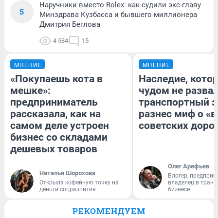
Наручники вместо Rolex: как судили экс-главу
5
Минздрава Кузбасса и бывшего миллионера
Дмитрия Беглова
4 584
15
МНЕНИЕ
МНЕНИЕ
«Покупаешь кота в
Наследие, кото
мешке»:
чудом не разва
предприниматель
транспортный э
рассказала, как на
разнес миф о «
самом деле устроен
советских доро
бизнес со складами
дешевых товаров
Олег Арефьев
Наталья Шорохова
Блогер, предприн
Открыла кофейную точку на
владелец в тран
деньги соцразвития
бизнесе
РЕКОМЕНДУЕМ