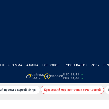
ЛЕПРОГРАММА
АФИША
ГОРОСКОП
КУРСЫ ВАЛЮТ
ZODY
ПР
USD 81,41
СЕЙЧАС
4
ПРОБКИ
+22°C
EUR 94,06
ый проезд с картой «Мир»
Кузбасский мэр-взяточник хочет домой