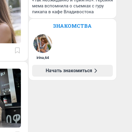
«Так неожиданно и приятно». Героиня
мема вспомнила о съемках с гуру
пикапа в кафе Владивостока
ЗНАКОМСТВА
irina
,
64
Начать знакомиться