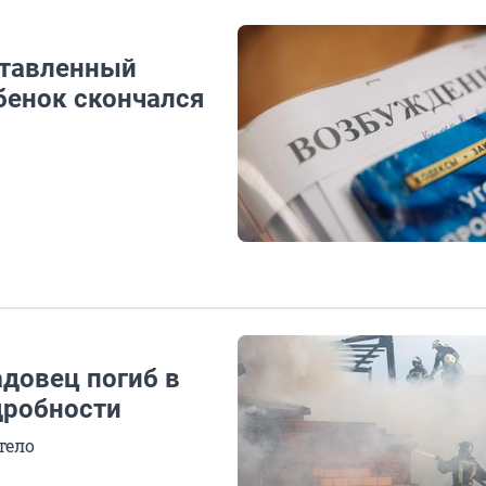
ставленный
бенок скончался
довец погиб в
дробности
тело