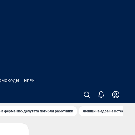
ОМОКОДЫ
ИГРЫ
На ферме экс-депутата погибли работники
Женщина едва не истекла кро