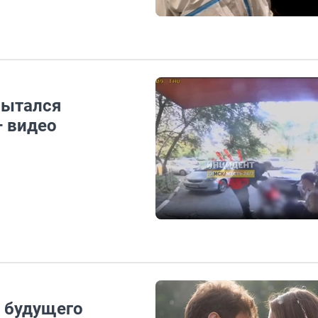
пытался
— видео
л будущего