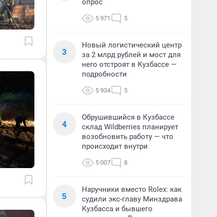
опрос
5 971
5
Новый логистический центр
3
за 2 млрд рублей и мост для
него отстроят в Кузбассе —
подробности
5 934
5
Обрушившийся в Кузбассе
4
склад Wildberries планирует
возобновить работу — что
происходит внутри
5 007
8
Наручники вместо Rolex: как
5
судили экс-главу Минздрава
Кузбасса и бывшего