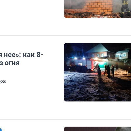
 нее»: как 8-
з огня
роя
Е