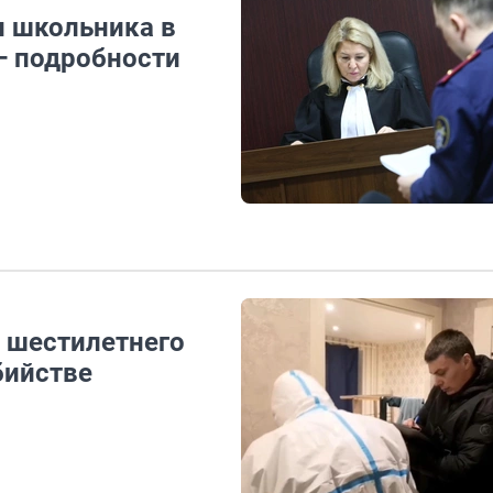
и школьника в
— подробности
о шестилетнего
бийстве