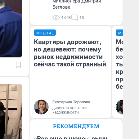
миллионера Дмитрия
Беглова
4 603
15
МНЕНИЕ
МНЕНИЕ
Квартиры дорожают,
Мой ба
но дешевеют: почему
береже
рынок недвижимости
хотела 
сейчас такой странный
тысяч,
кредит,
приеха
безопа
Екатерина Торопова
Кс
директор агентства
Ав
недвижимости
РЕКОМЕНДУЕМ
«Все еще в шоке»: сыну