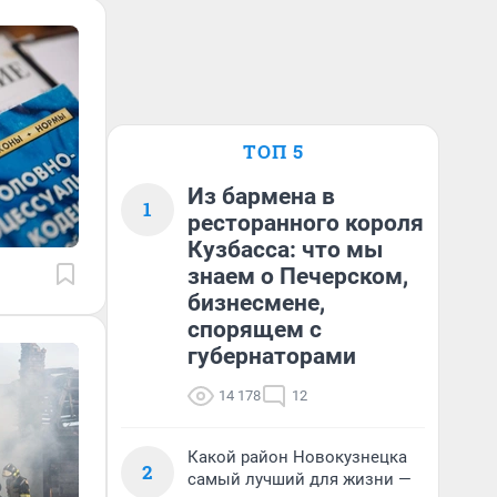
ТОП 5
Из бармена в
1
ресторанного короля
Кузбасса: что мы
знаем о Печерском,
бизнесмене,
спорящем с
губернаторами
14 178
12
Какой район Новокузнецка
2
самый лучший для жизни —