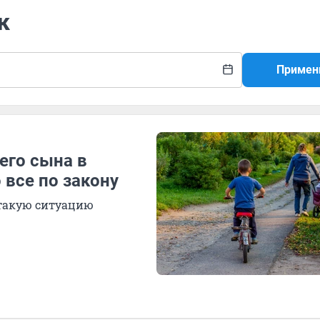
к
Примен
его сына в
 все по закону
 такую ситуацию