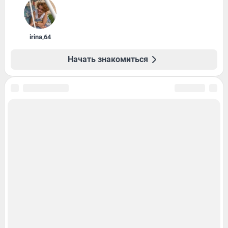
irina
,
64
Начать знакомиться