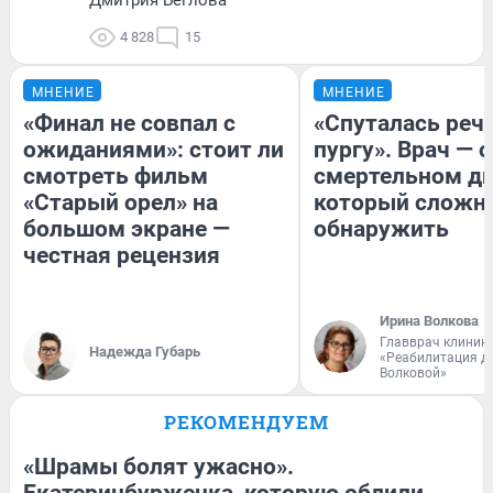
4 828
15
МНЕНИЕ
МНЕНИЕ
«Финал не совпал с
«Спуталась речь
ожиданиями»: стоит ли
пургу». Врач — о
смотреть фильм
смертельном ди
«Старый орел» на
который сложн
большом экране —
обнаружить
честная рецензия
Ирина Волкова
Главврач клиник
Надежда Губарь
«Реабилитация д
Волковой»
РЕКОМЕНДУЕМ
«Шрамы болят ужасно».
Екатеринбурженка, которую облили