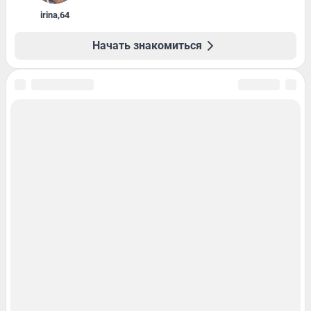
irina
,
64
Начать знакомиться