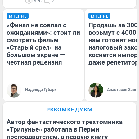
5 203
3
МНЕНИЕ
МНЕНИЕ
«Финал не совпал с
Продашь за 3000
ожиданиями»: стоит ли
возьмут с 4000.
смотреть фильм
нам готовит но
«Старый орел» на
налоговый зако
большом экране —
коснется импор
честная рецензия
даже репетитор
Надежда Губарь
Анастасия Завг
РЕКОМЕНДУЕМ
Автор фантастического трехтомника
«Трилунье» работала в Перми
преподавателем, а первую книгу