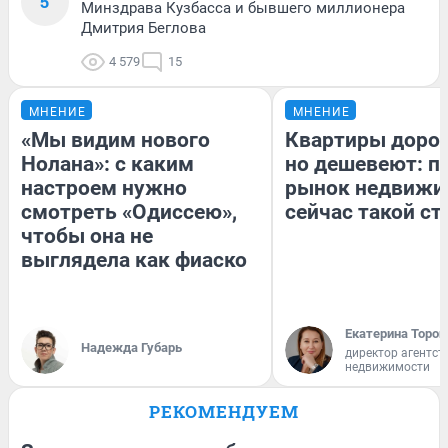
5
Минздрава Кузбасса и бывшего миллионера
Дмитрия Беглова
4 579
15
МНЕНИЕ
МНЕНИЕ
«Мы видим нового
Квартиры доро
Нолана»: с каким
но дешевеют: п
настроем нужно
рынок недвижи
смотреть «Одиссею»,
сейчас такой с
чтобы она не
выглядела как фиаско
Екатерина Тороп
Надежда Губарь
директор агентст
недвижимости
РЕКОМЕНДУЕМ