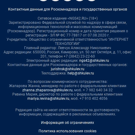
Контактные данные для Роскомнадзора и государственных органов
Сетевое издание «NGS42.RU» (18+)
Зарегистрировано Федеральной службой по надзору в сфере связи,
информационных технологий и массовых коммуникаций
(Роскомнадзор). Регистрационный номер и дата принятия решения о
регистрации - ЭЛ № ФС 77-78817 от 07.08.2020 г.
Учредитель: Общество с ограниченной ответственностью "ИНТЕРНЕТ
ТЕХНОЛОГИИ"
Главный редактор: Левчук Александр Николаевич
Адрес редакции: 650000, Россия, Кемерово, ул. 50 лет Октября, д. 11, офис
201, телефон +7 (3842) 23-22-60
Электронный адрес редакции:
ngs42@shkulev.ru
Контактные данные для Роскомнадзора и государственных органов:
juristnsk@shkulev.ru
Техподдержка:
help@shkulev.ru
По вопросам коммерческого сотрудничества:
Жапарова Жанна, менеджер по работе с федеральными клиентами
zhanna.zhaparova@shkulev.ru
, моб. + 7 982 640 34 32
Ревина Мария, директор по работе с федеральными клиентами
mariya.revina@shkulev.ru
, моб. +7 910 402 4056
Редакция сайта не несет ответственности за достоверность
информации, содержащейся в рекламных объявлениях.
Информация об ограничениях
Политика использования cookies