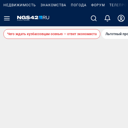
НЕДВИЖИМОСТЬ
ЗНАКОМСТВА
ПОГОДА
ФОРУМ
ТЕЛЕПРО
Чего ждать кузбассовцам осенью — ответ экономиста
Льготный про