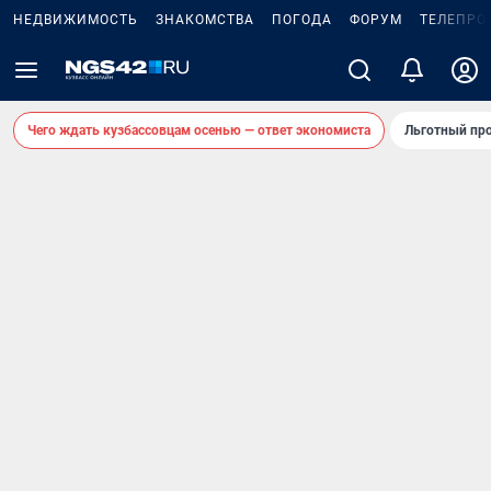
НЕДВИЖИМОСТЬ
ЗНАКОМСТВА
ПОГОДА
ФОРУМ
ТЕЛЕПРО
Чего ждать кузбассовцам осенью — ответ экономиста
Льготный про