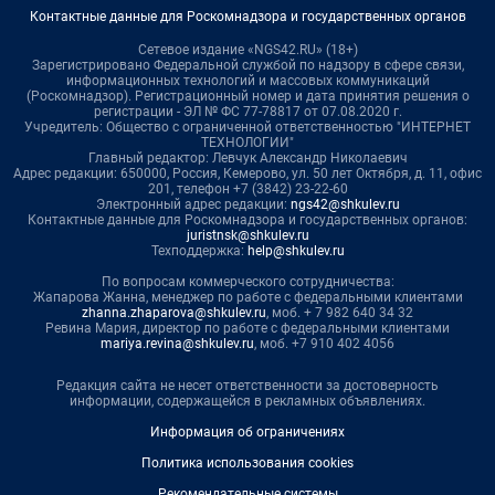
Контактные данные для Роскомнадзора и государственных органов
Сетевое издание «NGS42.RU» (18+)
Зарегистрировано Федеральной службой по надзору в сфере связи,
информационных технологий и массовых коммуникаций
(Роскомнадзор). Регистрационный номер и дата принятия решения о
регистрации - ЭЛ № ФС 77-78817 от 07.08.2020 г.
Учредитель: Общество с ограниченной ответственностью "ИНТЕРНЕТ
ТЕХНОЛОГИИ"
Главный редактор: Левчук Александр Николаевич
Адрес редакции: 650000, Россия, Кемерово, ул. 50 лет Октября, д. 11, офис
201, телефон +7 (3842) 23-22-60
Электронный адрес редакции:
ngs42@shkulev.ru
Контактные данные для Роскомнадзора и государственных органов:
juristnsk@shkulev.ru
Техподдержка:
help@shkulev.ru
По вопросам коммерческого сотрудничества:
Жапарова Жанна, менеджер по работе с федеральными клиентами
zhanna.zhaparova@shkulev.ru
, моб. + 7 982 640 34 32
Ревина Мария, директор по работе с федеральными клиентами
mariya.revina@shkulev.ru
, моб. +7 910 402 4056
Редакция сайта не несет ответственности за достоверность
информации, содержащейся в рекламных объявлениях.
Информация об ограничениях
Политика использования cookies
Рекомендательные системы