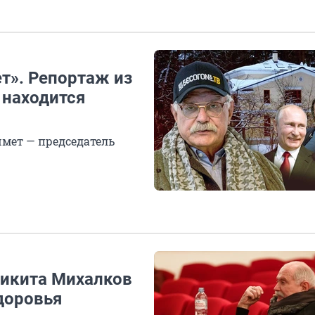
ет». Репортаж из
 находится
шмет — председатель
Никита Михалков
доровья