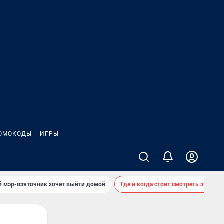
ОМОКОДЫ
ИГРЫ
й мэр-взяточник хочет выйти домой
Где и когда стоит смотреть звездоп