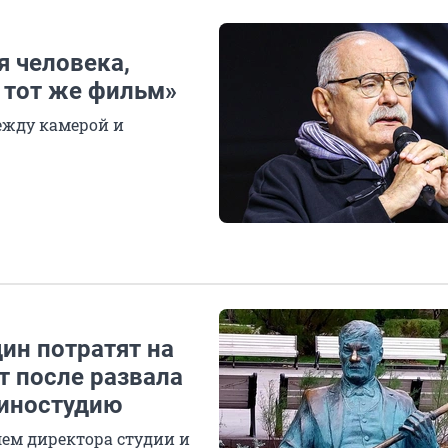
я человека,
 тот же фильм»
ежду камерой и
дин потратят на
т после развала
киностудию
ем директора студии и