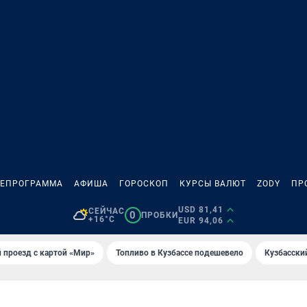
ЛЕПРОГРАММА
АФИША
ГОРОСКОП
КУРСЫ ВАЛЮТ
ZODY
ПР
USD 81,41
СЕЙЧАС
0
ПРОБКИ
+16°C
EUR 94,06
 проезд с картой «Мир»
Топливо в Кузбассе подешевело
Кузбасски