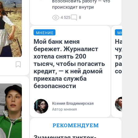
возобновить работу — что
происходит внутри
4 525
8
МНЕНИЕ
МНЕНИЕ
Мой банк меня
Наслед
бережет. Журналист
чудом 
хотела снять 200
трансп
тысяч, чтобы погасить
разнес
кредит, — к ней домой
советс
приехала служба
безопасности
Ол
Бл
Ксения Владимирская
вл
Автор мнения
би
РЕКОМЕНДУЕМ
Знаменитая тикток-