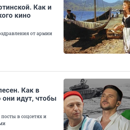
тинской. Как и
кого кино
оздравления от армии
есен. Как в
 они идут, чтобы
 посты в соцсетях и
ами