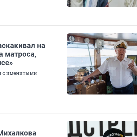
аскакивал на
а матроса,
нсе»
ки с именитыми
Михалкова