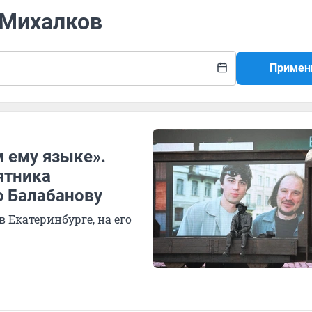
 Михалков
Примен
 ему языке».
ятника
ю Балабанову
 Екатеринбурге, на его