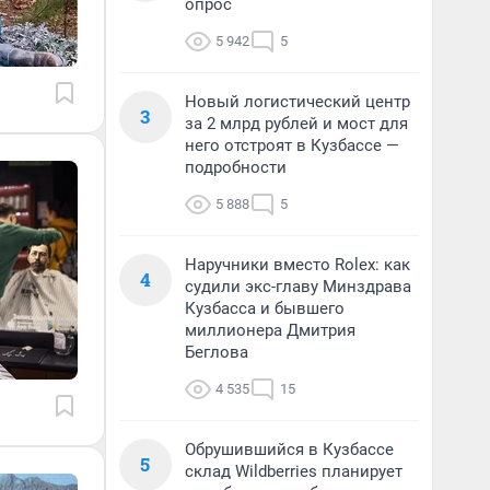
опрос
5 942
5
Новый логистический центр
3
за 2 млрд рублей и мост для
него отстроят в Кузбассе —
подробности
5 888
5
Наручники вместо Rolex: как
4
судили экс-главу Минздрава
Кузбасса и бывшего
миллионера Дмитрия
Беглова
4 535
15
Обрушившийся в Кузбассе
5
склад Wildberries планирует