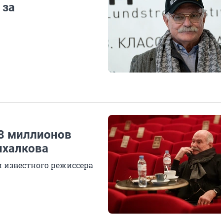
 за
 8 миллионов
ихалкова
и известного режиссера