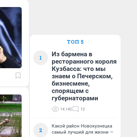
ТОП 5
Из бармена в
1
ресторанного короля
Кузбасса: что мы
знаем о Печерском,
бизнесмене,
спорящем с
губернаторами
14 142
12
Какой район Новокузнецка
2
самый лучший для жизни —