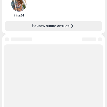
irina
,
64
Начать знакомиться