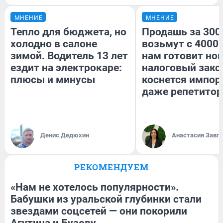
МНЕНИЕ
МНЕНИЕ
Тепло для бюджета, но
Продашь за 3000
холодно в салоне
возьмут с 4000.
зимой. Водитель 13 лет
нам готовит но
ездит на электрокаре:
налоговый зако
плюсы и минусы
коснется импор
даже репетитор
Денис Дедюхин
Анастасия Завг
РЕКОМЕНДУЕМ
«Нам не хотелось популярности».
Бабушки из уральской глубинки стали
звездами соцсетей — они покорили
Агутина и Бузову