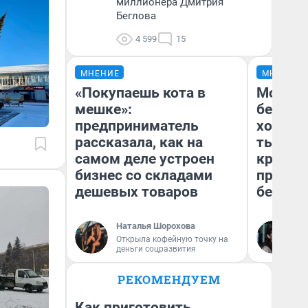
миллионера Дмитрия
Беглова
4 599
15
МНЕНИЕ
МНЕНИЕ
«Покупаешь кота в
Мой ба
мешке»:
береже
предприниматель
хотела 
рассказала, как на
тысяч,
самом деле устроен
кредит,
бизнес со складами
приеха
дешевых товаров
безопа
Наталья Шорохова
Кс
Открыла кофейную точку на
Ав
деньги соцразвития
РЕКОМЕНДУЕМ
Как приготовить