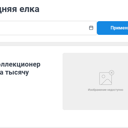
дняя елка
Примен
коллекционер
а тысячу