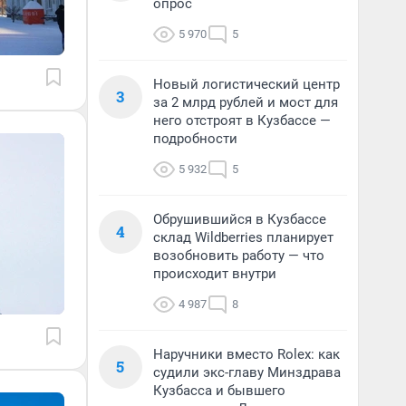
опрос
5 970
5
Новый логистический центр
3
за 2 млрд рублей и мост для
него отстроят в Кузбассе —
подробности
5 932
5
Обрушившийся в Кузбассе
4
склад Wildberries планирует
возобновить работу — что
происходит внутри
4 987
8
Наручники вместо Rolex: как
5
судили экс-главу Минздрава
Кузбасса и бывшего