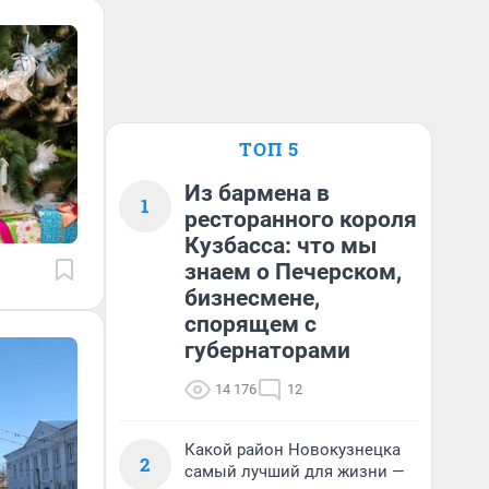
ТОП 5
Из бармена в
1
ресторанного короля
Кузбасса: что мы
знаем о Печерском,
бизнесмене,
спорящем с
губернаторами
14 176
12
Какой район Новокузнецка
2
самый лучший для жизни —