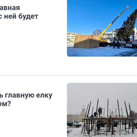
лавная
с ней будет
ь главную елку
ом?