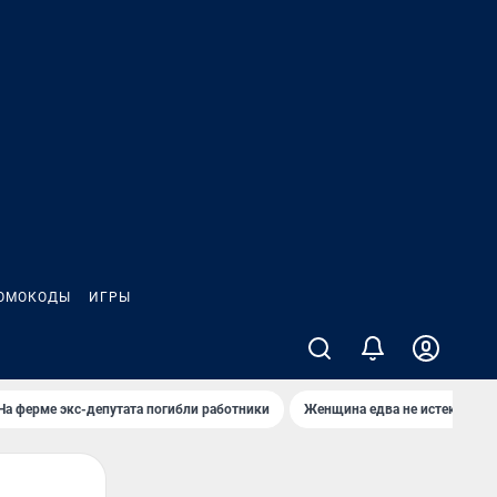
ОМОКОДЫ
ИГРЫ
На ферме экс-депутата погибли работники
Женщина едва не истекла кро