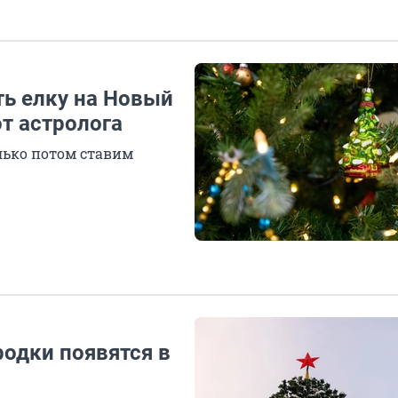
ть елку на Новый
т астролога
лько потом ставим
родки появятся в