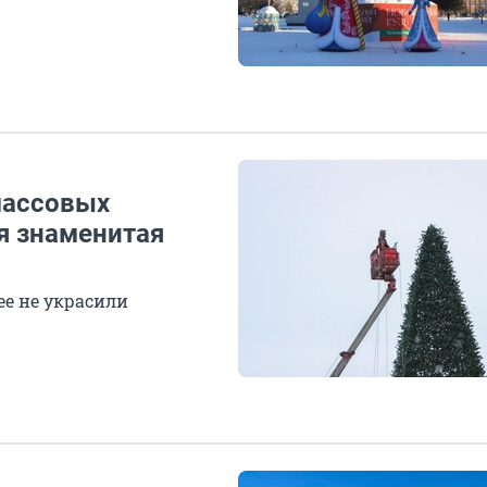
массовых
я знаменитая
ее не украсили