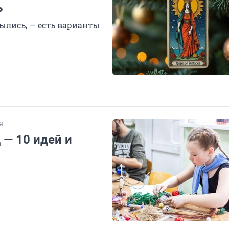
ь
былись, — есть варианты
Я
 — 10 идей и