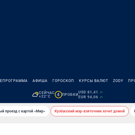
ЛЕПРОГРАММА
АФИША
ГОРОСКОП
КУРСЫ ВАЛЮТ
ZODY
ПР
USD 81,41
СЕЙЧАС
4
ПРОБКИ
+22°C
EUR 94,06
ый проезд с картой «Мир»
Кузбасский мэр-взяточник хочет домой