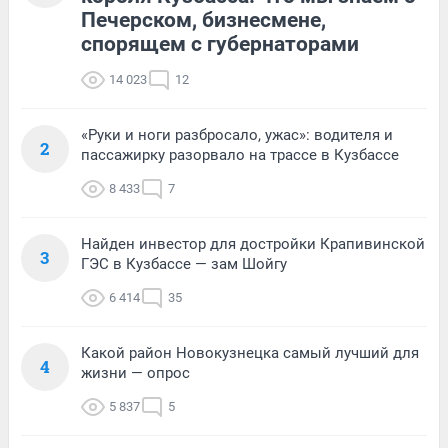
Печерском, бизнесмене,
спорящем с губернаторами
14 023
12
«Руки и ноги разбросало, ужас»: водителя и
2
пассажирку разорвало на трассе в Кузбассе
8 433
7
Найден инвестор для достройки Крапивинской
3
ГЭС в Кузбассе — зам Шойгу
6 414
35
Какой район Новокузнецка самый лучший для
4
жизни — опрос
5 837
5