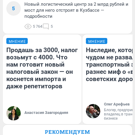
Новый логистический центр за 2 млрд рублей и
5
мост для него отстроят в Кузбассе —
подробности
5 764
5
МНЕНИЕ
МНЕНИЕ
Продашь за 3000, налог
Наследие, кото
возьмут с 4000. Что
чудом не разва
нам готовит новый
транспортный э
налоговый закон — он
разнес миф о «
коснется импорта и
советских доро
даже репетиторов
Олег Арефьев
Блогер, предприн
Анастасия Завгородняя
владелец в тран
бизнесе
РЕКОМЕНДУЕМ