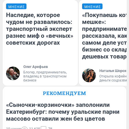
МНЕНИЕ
МНЕНИЕ
Наследие, которое
«Покупаешь кот
чудом не развалилось:
мешке»:
транспортный эксперт
предпринимате
разнес миф о «вечных»
рассказала, как
советских дорогах
самом деле уст
бизнес со скла
дешевых товар
Олег Арефьев
Наталья Шорохо
Блогер, предприниматель,
владелец в транспортном
Открыла кофейну
бизнесе
деньги соцразви
РЕКОМЕНДУЕМ
«Сыночки-корзиночки» заполонили
Екатеринбург: почему уральские парни
массово оставили жен без цветов
10 часов
11 625
78