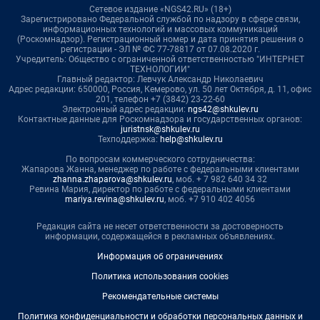
Сетевое издание «NGS42.RU» (18+)
Зарегистрировано Федеральной службой по надзору в сфере связи,
информационных технологий и массовых коммуникаций
(Роскомнадзор). Регистрационный номер и дата принятия решения о
регистрации - ЭЛ № ФС 77-78817 от 07.08.2020 г.
Учредитель: Общество с ограниченной ответственностью "ИНТЕРНЕТ
ТЕХНОЛОГИИ"
Главный редактор: Левчук Александр Николаевич
Адрес редакции: 650000, Россия, Кемерово, ул. 50 лет Октября, д. 11, офис
201, телефон +7 (3842) 23-22-60
Электронный адрес редакции:
ngs42@shkulev.ru
Контактные данные для Роскомнадзора и государственных органов:
juristnsk@shkulev.ru
Техподдержка:
help@shkulev.ru
По вопросам коммерческого сотрудничества:
Жапарова Жанна, менеджер по работе с федеральными клиентами
zhanna.zhaparova@shkulev.ru
, моб. + 7 982 640 34 32
Ревина Мария, директор по работе с федеральными клиентами
mariya.revina@shkulev.ru
, моб. +7 910 402 4056
Редакция сайта не несет ответственности за достоверность
информации, содержащейся в рекламных объявлениях.
Информация об ограничениях
Политика использования cookies
Рекомендательные системы
Политика конфиденциальности и обработки персональных данных и