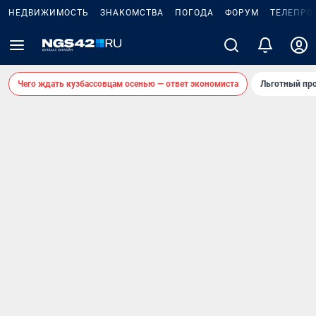
НЕДВИЖИМОСТЬ
ЗНАКОМСТВА
ПОГОДА
ФОРУМ
ТЕЛЕПРО
Чего ждать кузбассовцам осенью — ответ экономиста
Льготный про