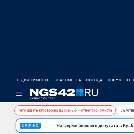
НЕДВИЖИМОСТЬ
ЗНАКОМСТВА
ПОГОДА
ФОРУМ
ТЕ
Чего ждать кузбассовцам осенью — ответ экономиста
Льготн
На ферме бывшего депутата в Кузба
СРОЧНО