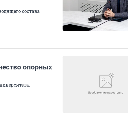
водящего состава
ичество опорных
ниверситета.