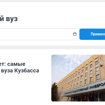
й вуз
Примен
ет: самые
вуза Кузбасса