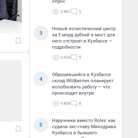
опрос
5 961
5
Новый логистический центр
3
за 2 млрд рублей и мост для
него отстроят в Кузбассе —
подробности
5 918
5
Обрушившийся в Кузбассе
4
склад Wildberries планирует
возобновить работу — что
происходит внутри
4 839
8
Наручники вместо Rolex: как
5
судили экс-главу Минздрава
Кузбасса и бывшего