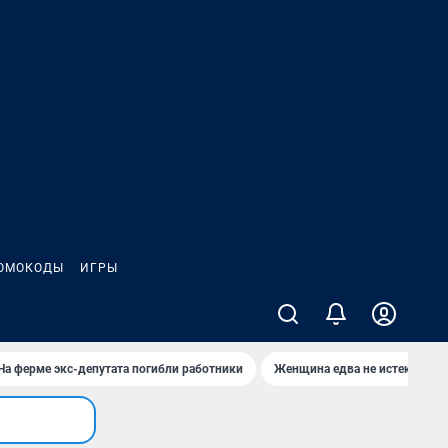
ОМОКОДЫ
ИГРЫ
На ферме экс-депутата погибли работники
Женщина едва не истекла кро