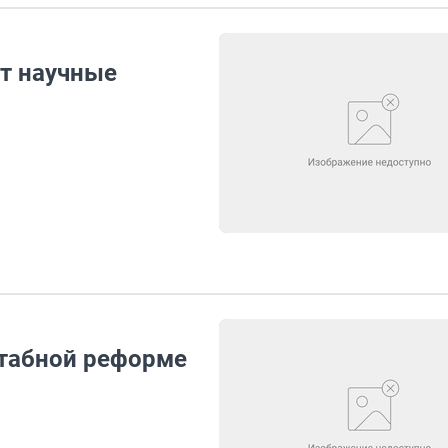
т научные
табной реформе