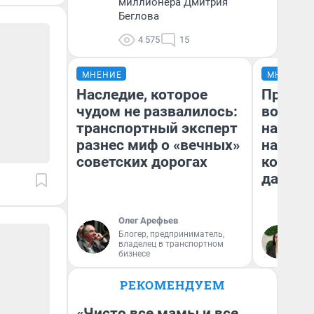
миллионера Дмитрия
Беглова
4 575
15
МНЕНИЕ
МНЕНИЕ
Наследие, которое
Продаш
чудом не развалилось:
возьмут
транспортный эксперт
нам го
разнес миф о «вечных»
налого
советских дорогах
коснет
даже р
Олег Арефьев
Блогер, предприниматель,
Ан
владелец в транспортном
бизнесе
РЕКОМЕНДУЕМ
«Чисто все мамы и все