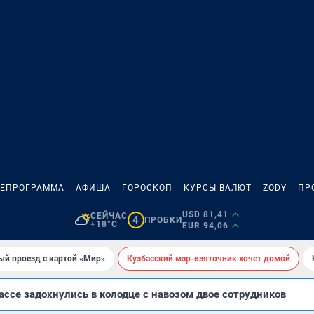
ЛЕПРОГРАММА
АФИША
ГОРОСКОП
КУРСЫ ВАЛЮТ
ZODY
ПР
USD 81,41
СЕЙЧАС
4
ПРОБКИ
+18°C
EUR 94,06
ый проезд с картой «Мир»
Кузбасский мэр-взяточник хочет домой
ссе задохнулись в колодце с навозом двое сотрудников