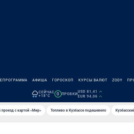
ЛЕПРОГРАММА
АФИША
ГОРОСКОП
КУРСЫ ВАЛЮТ
ZODY
ПР
USD 81,41
СЕЙЧАС
0
ПРОБКИ
+18°C
EUR 94,06
 проезд с картой «Мир»
Топливо в Кузбассе подешевело
Кузбасски