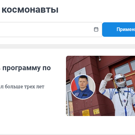
в космонавты
Примен
в программу по
л больше трех лет