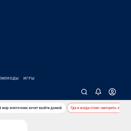
ОМОКОДЫ
ИГРЫ
й мэр-взяточник хочет выйти домой
Где и когда стоит смотреть звездоп