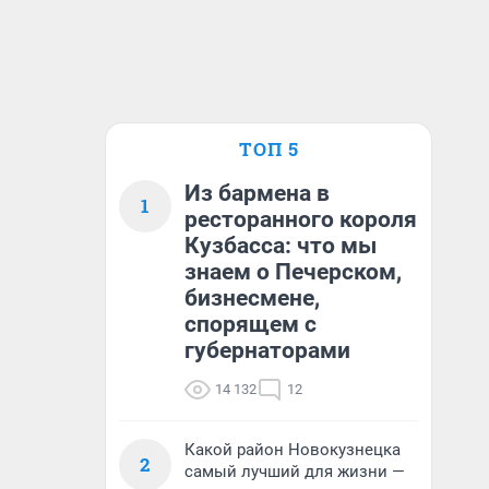
ТОП 5
Из бармена в
1
ресторанного короля
Кузбасса: что мы
знаем о Печерском,
бизнесмене,
спорящем с
губернаторами
14 132
12
Какой район Новокузнецка
2
самый лучший для жизни —