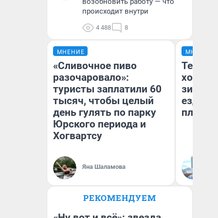
возобновить работу — что
происходит внутри
4 488
8
МНЕНИЕ
МНЕНИЕ
«Сливочное пиво
Тепло 
разочаровало»:
холодн
туристы заплатили 60
зимой.
тысяч, чтобы целый
ездит н
день гулять по парку
плюсы 
Юрского периода и
Хогвартсу
Яна Шаламова
Д
РЕКОМЕНДУЕМ
«Ну вот и всё»: звезда