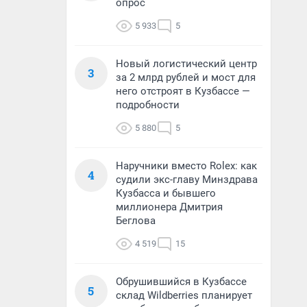
опрос
5 933
5
Новый логистический центр
3
за 2 млрд рублей и мост для
него отстроят в Кузбассе —
подробности
5 880
5
Наручники вместо Rolex: как
4
судили экс-главу Минздрава
Кузбасса и бывшего
миллионера Дмитрия
Беглова
4 519
15
Обрушившийся в Кузбассе
5
склад Wildberries планирует