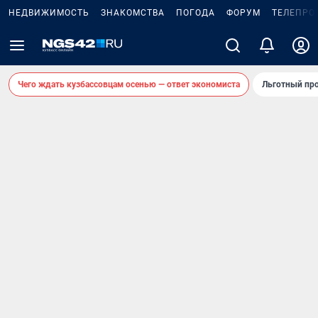
НЕДВИЖИМОСТЬ
ЗНАКОМСТВА
ПОГОДА
ФОРУМ
ТЕЛЕПРО
Чего ждать кузбассовцам осенью — ответ экономиста
Льготный про