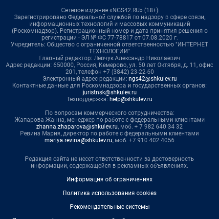
Сетевое издание «NGS42.RU» (18+)
Зарегистрировано Федеральной службой по надзору в сфере связи,
информационных технологий и массовых коммуникаций
(Роскомнадзор). Регистрационный номер и дата принятия решения о
регистрации - ЭЛ № ФС 77-78817 от 07.08.2020 г.
Учредитель: Общество с ограниченной ответственностью "ИНТЕРНЕТ
ТЕХНОЛОГИИ"
Главный редактор: Левчук Александр Николаевич
Адрес редакции: 650000, Россия, Кемерово, ул. 50 лет Октября, д. 11, офис
201, телефон +7 (3842) 23-22-60
Электронный адрес редакции:
ngs42@shkulev.ru
Контактные данные для Роскомнадзора и государственных органов:
juristnsk@shkulev.ru
Техподдержка:
help@shkulev.ru
По вопросам коммерческого сотрудничества:
Жапарова Жанна, менеджер по работе с федеральными клиентами
zhanna.zhaparova@shkulev.ru
, моб. + 7 982 640 34 32
Ревина Мария, директор по работе с федеральными клиентами
mariya.revina@shkulev.ru
, моб. +7 910 402 4056
Редакция сайта не несет ответственности за достоверность
информации, содержащейся в рекламных объявлениях.
Информация об ограничениях
Политика использования cookies
Рекомендательные системы