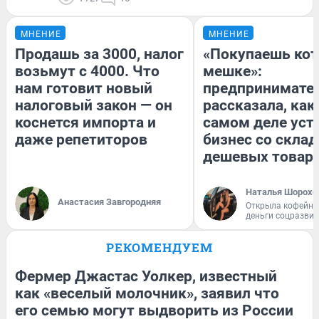
МНЕНИЕ
МНЕНИЕ
Продашь за 3000, налог
«Покупаешь кот
возьмут с 4000. Что
мешке»:
нам готовит новый
предпринимате
налоговый закон — он
рассказала, как
коснется импорта и
самом деле уст
даже репетиторов
бизнес со скла
дешевых товар
Наталья Шорохо
Анастасия Завгородняя
Открыла кофейну
деньги соцразви
РЕКОМЕНДУЕМ
Фермер Джастас Уолкер, известный
как «веселый молочник», заявил что
его семью могут выдворить из России