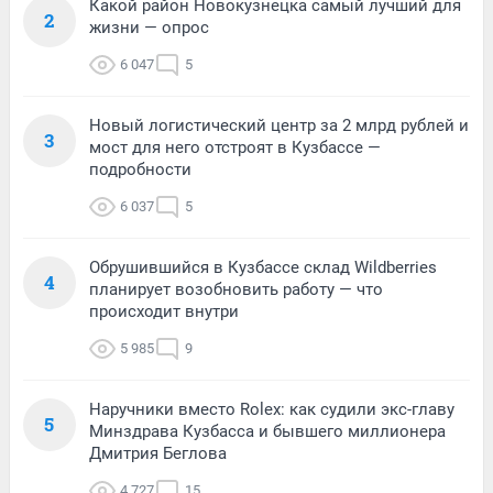
Какой район Новокузнецка самый лучший для
2
жизни — опрос
6 047
5
Новый логистический центр за 2 млрд рублей и
3
мост для него отстроят в Кузбассе —
подробности
6 037
5
Обрушившийся в Кузбассе склад Wildberries
4
планирует возобновить работу — что
происходит внутри
5 985
9
Наручники вместо Rolex: как судили экс-главу
5
Минздрава Кузбасса и бывшего миллионера
Дмитрия Беглова
4 727
15