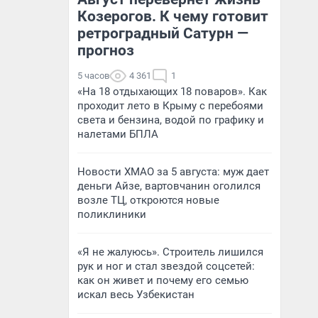
Козерогов. К чему готовит
ретроградный Сатурн —
прогноз
5 часов
4 361
1
«На 18 отдыхающих 18 поваров». Как
проходит лето в Крыму с перебоями
света и бензина, водой по графику и
налетами БПЛА
Новости ХМАО за 5 августа: муж дает
деньги Айзе, вартовчанин оголился
возле ТЦ, откроются новые
поликлиники
«Я не жалуюсь». Строитель лишился
рук и ног и стал звездой соцсетей:
как он живет и почему его семью
искал весь Узбекистан