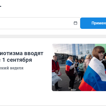
т
Примен
иотизма вводят
 1 сентября
ений неделя