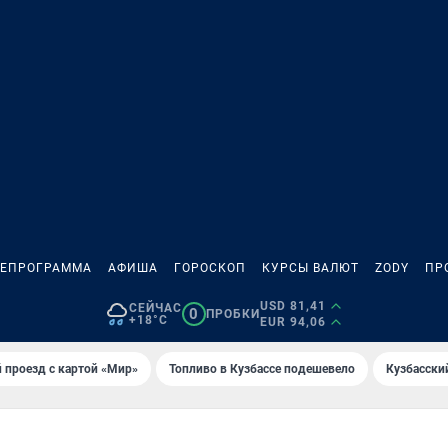
ЛЕПРОГРАММА
АФИША
ГОРОСКОП
КУРСЫ ВАЛЮТ
ZODY
ПР
USD 81,41
СЕЙЧАС
0
ПРОБКИ
+18°C
EUR 94,06
 проезд с картой «Мир»
Топливо в Кузбассе подешевело
Кузбасски