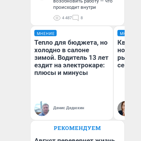
возобновить работу — что
происходит внутри
4 487
8
МНЕНИЕ
МНЕНИЕ
Тепло для бюджета, но
Кварти
холодно в салоне
но деш
зимой. Водитель 13 лет
рынок 
ездит на электрокаре:
сейчас
плюсы и минусы
Ек
Денис Дедюхин
ди
не
РЕКОМЕНДУЕМ
Август перевернет жизнь