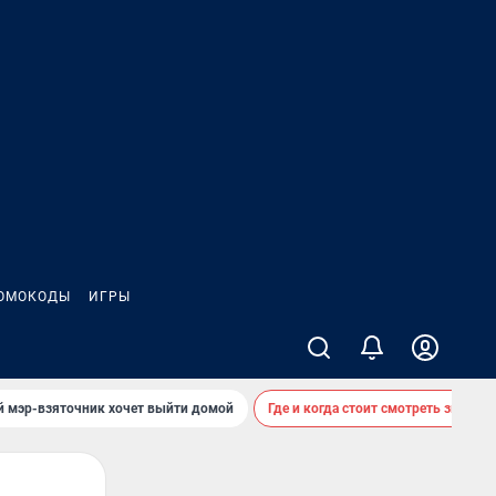
ОМОКОДЫ
ИГРЫ
й мэр-взяточник хочет выйти домой
Где и когда стоит смотреть звездоп