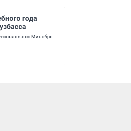
ебного года
Кузбасса
региональном Минобре