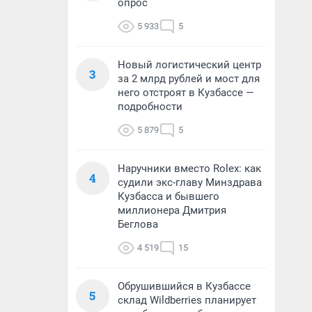
опрос
5 933
5
Новый логистический центр
3
за 2 млрд рублей и мост для
него отстроят в Кузбассе —
подробности
5 879
5
Наручники вместо Rolex: как
4
судили экс-главу Минздрава
Кузбасса и бывшего
миллионера Дмитрия
Беглова
4 519
15
Обрушившийся в Кузбассе
5
склад Wildberries планирует