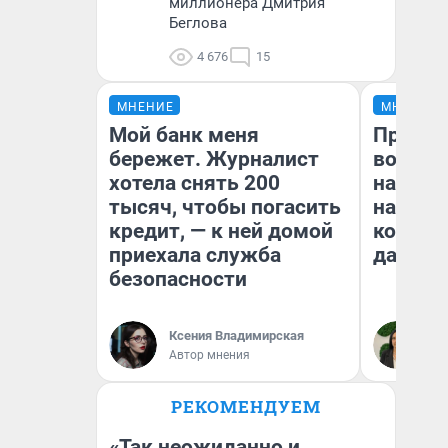
миллионера Дмитрия
Беглова
4 676
15
МНЕНИЕ
МНЕНИЕ
Мой банк меня
Продаш
бережет. Журналист
возьмут
хотела снять 200
нам го
тысяч, чтобы погасить
налого
кредит, — к ней домой
коснет
приехала служба
даже р
безопасности
Ксения Владимирская
Ан
Автор мнения
РЕКОМЕНДУЕМ
«Так неожиданно и