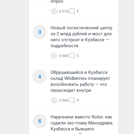
опрос
6 014
5
Новый логистический центр
3
за 2 млрд рублей и мост для
него отстроят в Кузбассе —
подробности
5 985
5
Обрушившийся в Кузбассе
4
склад Wildberries планирует
возобновить работу — что
происходит внутри
5 549
9
Наручники вместо Rolex: как
5
судили экс-главу Минздрава
Кузбасса и бывшего