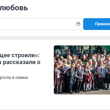
 любовь
Примен
щее строили»:
 рассказали о
росла в семью