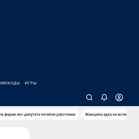
ОМОКОДЫ
ИГРЫ
На ферме экс-депутата погибли работники
Женщина едва не истекла кро