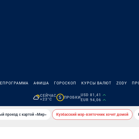
ЛЕПРОГРАММА
АФИША
ГОРОСКОП
КУРСЫ ВАЛЮТ
ZODY
ПР
USD 81,41
СЕЙЧАС
5
ПРОБКИ
+23°C
EUR 94,06
ый проезд с картой «Мир»
Кузбасский мэр-взяточник хочет домой