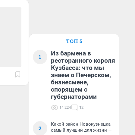
ТОП 5
Из бармена в
1
ресторанного короля
Кузбасса: что мы
знаем о Печерском,
бизнесмене,
спорящем с
губернаторами
14 224
12
Какой район Новокузнецка
2
самый лучший для жизни —