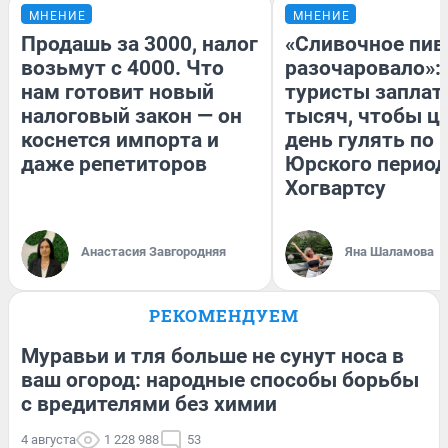
МНЕНИЕ
МНЕНИЕ
Продашь за 3000, налог
«Сливочное пив
возьмут с 4000. Что
разочаровало»:
нам готовит новый
туристы заплат
налоговый закон — он
тысяч, чтобы ц
коснется импорта и
день гулять по 
даже репетиторов
Юрского период
Хогвартсу
Анастасия Завгородняя
Яна Шаламова
РЕКОМЕНДУЕМ
Муравьи и тля больше не сунут носа в
ваш огород: народные способы борьбы
с вредителями без химии
4 августа
1 228 988
53