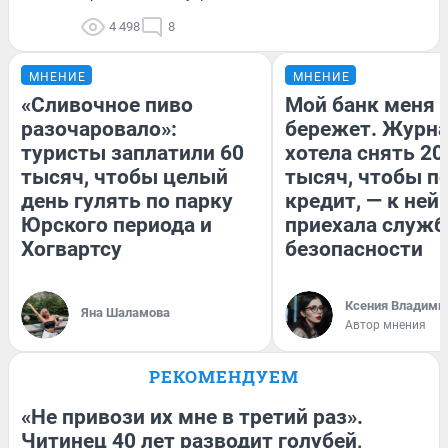
4 498
8
МНЕНИЕ
МНЕНИЕ
«Сливочное пиво
Мой банк меня
разочаровало»:
бережет. Журн
туристы заплатили 60
хотела снять 20
тысяч, чтобы целый
тысяч, чтобы п
день гулять по парку
кредит, — к ней
Юрского периода и
приехала служб
Хогвартсу
безопасности
Ксения Владими
Яна Шаламова
Автор мнения
РЕКОМЕНДУЕМ
«Не привози их мне в третий раз».
Читинец 40 лет разводит голубей,