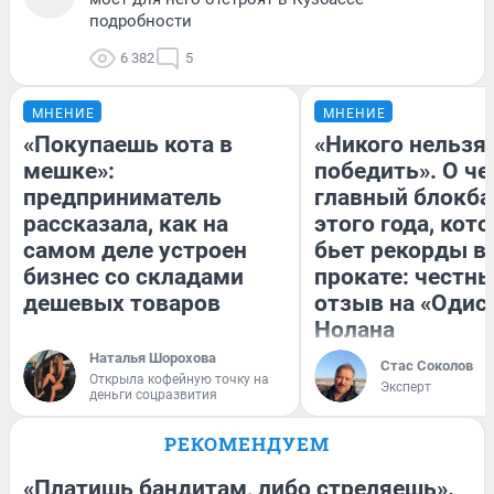
подробности
6 382
5
МНЕНИЕ
МНЕНИЕ
«Покупаешь кота в
«Никого нельзя
мешке»:
победить». О ч
предприниматель
главный блокба
рассказала, как на
этого года, кот
самом деле устроен
бьет рекорды в
бизнес со складами
прокате: честн
дешевых товаров
отзыв на «Одис
Нолана
Наталья Шорохова
Стас Соколов
Открыла кофейную точку на
Эксперт
деньги соцразвития
РЕКОМЕНДУЕМ
«Платишь бандитам, либо стреляешь».