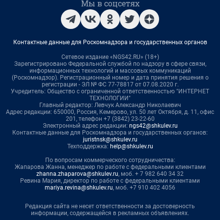
Мы в соцсетях
Контактные данные для Роскомнадзора и государственных органов
Сетевое издание «NGS42.RU» (18+)
Зарегистрировано Федеральной службой по надзору в сфере связи,
информационных технологий и массовых коммуникаций
(Роскомнадзор). Регистрационный номер и дата принятия решения о
регистрации - ЭЛ № ФС 77-78817 от 07.08.2020 г.
Учредитель: Общество с ограниченной ответственностью "ИНТЕРНЕТ
ТЕХНОЛОГИИ"
Главный редактор: Левчук Александр Николаевич
Адрес редакции: 650000, Россия, Кемерово, ул. 50 лет Октября, д. 11, офис
201, телефон +7 (3842) 23-22-60
Электронный адрес редакции:
ngs42@shkulev.ru
Контактные данные для Роскомнадзора и государственных органов:
juristnsk@shkulev.ru
Техподдержка:
help@shkulev.ru
По вопросам коммерческого сотрудничества:
Жапарова Жанна, менеджер по работе с федеральными клиентами
zhanna.zhaparova@shkulev.ru
, моб. + 7 982 640 34 32
Ревина Мария, директор по работе с федеральными клиентами
mariya.revina@shkulev.ru
, моб. +7 910 402 4056
Редакция сайта не несет ответственности за достоверность
информации, содержащейся в рекламных объявлениях.