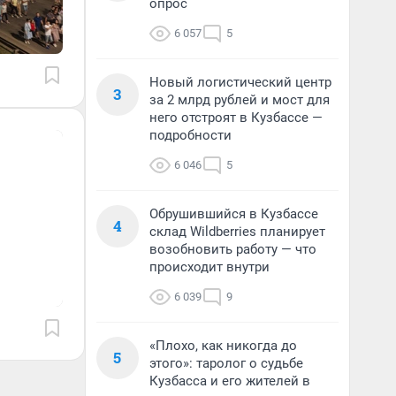
опрос
6 057
5
Новый логистический центр
3
за 2 млрд рублей и мост для
него отстроят в Кузбассе —
подробности
6 046
5
Обрушившийся в Кузбассе
4
склад Wildberries планирует
возобновить работу — что
происходит внутри
6 039
9
«Плохо, как никогда до
5
этого»: таролог о судьбе
Кузбасса и его жителей в