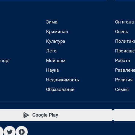
Зима
Он и она
Криминал
Осень
Культура
Политик
Лето
Происше
спорт
Мой дом
Работа
Наука
Развлеч
Недвижимость
Религия
Образование
Семья
Google Play