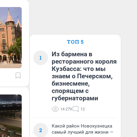
ТОП 5
Из бармена в
1
ресторанного короля
Кузбасса: что мы
знаем о Печерском,
бизнесмене,
спорящем с
губернаторами
14 279
12
Какой район Новокузнецка
2
самый лучший для жизни —