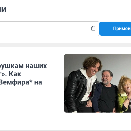
ли
Примен
трушкам наших
». Как
Земфира* на