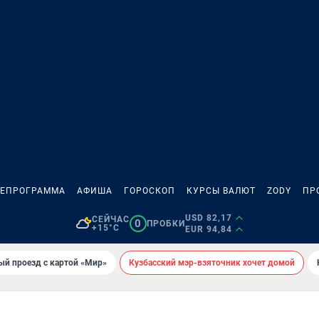
ЛЕПРОГРАММА
АФИША
ГОРОСКОП
КУРСЫ ВАЛЮТ
ZODY
ПР
USD 82,17
СЕЙЧАС
0
ПРОБКИ
+15°C
EUR 94,84
ый проезд с картой «Мир»
Кузбасский мэр-взяточник хочет домой