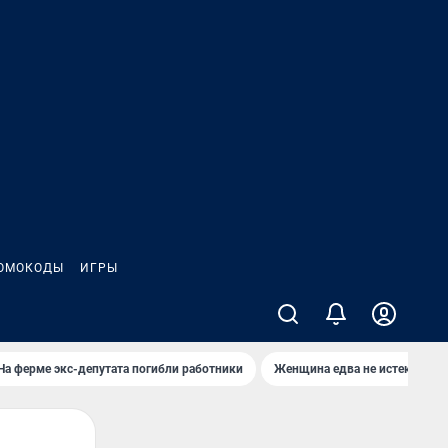
ОМОКОДЫ
ИГРЫ
На ферме экс-депутата погибли работники
Женщина едва не истекла кро