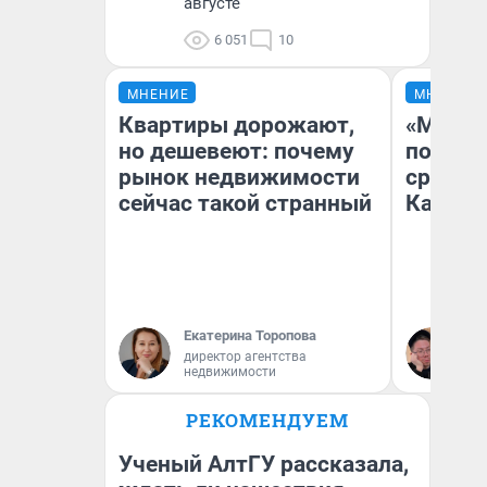
августе
6 051
10
МНЕНИЕ
МНЕНИЕ
Квартиры дорожают,
«Машин
но дешевеют: почему
полете
рынок недвижимости
сравни
сейчас такой странный
Казахс
Екатерина Торопова
Ан
директор агентства
недвижимости
РЕКОМЕНДУЕМ
Ученый АлтГУ рассказала,