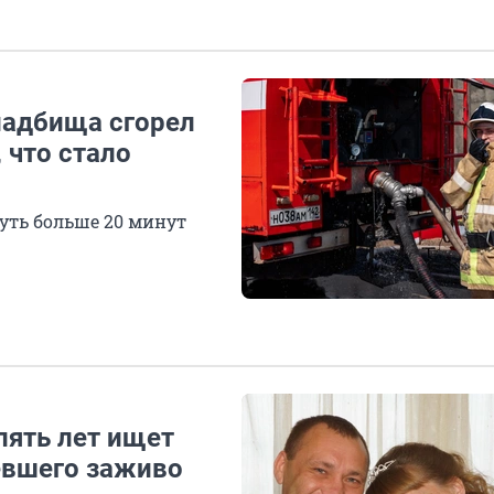
ладбища сгорел
 что стало
уть больше 20 минут
пять лет ищет
евшего заживо