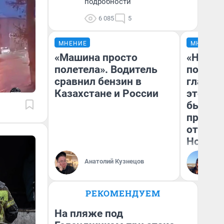
подробности
6 085
5
МНЕНИЕ
МНЕНИЕ
«Машина просто
«Никог
полетела». Водитель
победи
сравнил бензин в
главны
Казахстане и России
этого г
бьет р
прокат
отзыв 
Нолана
Ст
Анатолий Кузнецов
Эк
РЕКОМЕНДУЕМ
На пляже под