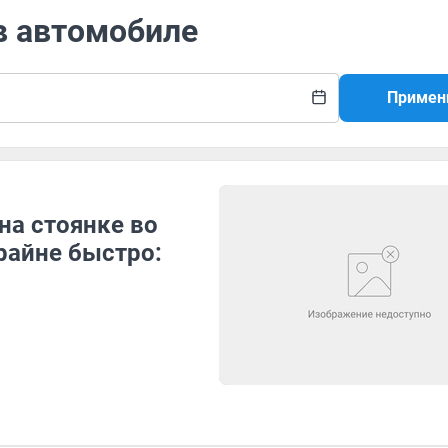
в автомобиле
Примен
на стоянке во
райне быстро: