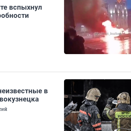
те вспыхнул
робности
неизвестные в
овокузнецка
лей