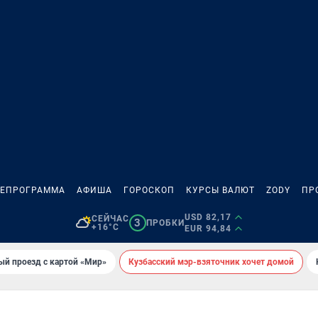
ЛЕПРОГРАММА
АФИША
ГОРОСКОП
КУРСЫ ВАЛЮТ
ZODY
ПР
USD 82,17
СЕЙЧАС
3
ПРОБКИ
+16°C
EUR 94,84
ый проезд с картой «Мир»
Кузбасский мэр-взяточник хочет домой