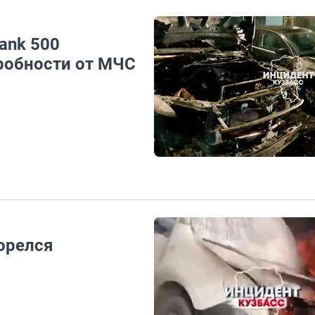
ank 500
робности от МЧС
орелся