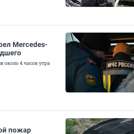
рел Mercedes-
едшего
 около 4 часов утра
ой пожар