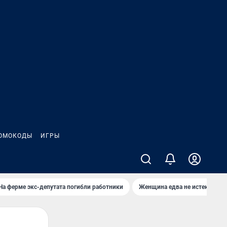
ОМОКОДЫ
ИГРЫ
На ферме экс-депутата погибли работники
Женщина едва не истекла кро