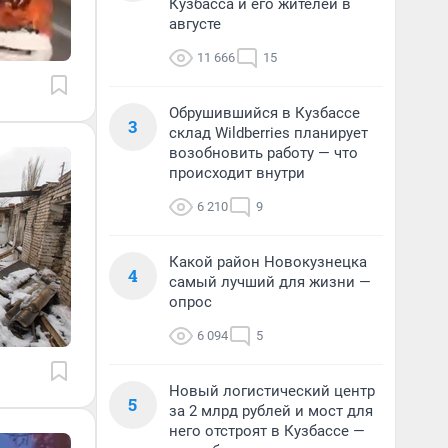
Кузбасса и его жителей в
августе
11 666
15
Обрушившийся в Кузбассе
3
склад Wildberries планирует
возобновить работу — что
происходит внутри
6 210
9
Какой район Новокузнецка
4
самый лучший для жизни —
опрос
6 094
5
Новый логистический центр
5
за 2 млрд рублей и мост для
него отстроят в Кузбассе —