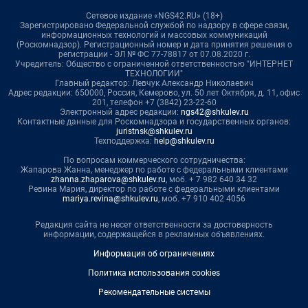
Сетевое издание «NGS42.RU» (18+)
Зарегистрировано Федеральной службой по надзору в сфере связи,
информационных технологий и массовых коммуникаций
(Роскомнадзор). Регистрационный номер и дата принятия решения о
регистрации - ЭЛ № ФС 77-78817 от 07.08.2020 г.
Учредитель: Общество с ограниченной ответственностью "ИНТЕРНЕТ
ТЕХНОЛОГИИ"
Главный редактор: Левчук Александр Николаевич
Адрес редакции: 650000, Россия, Кемерово, ул. 50 лет Октября, д. 11, офис
201, телефон +7 (3842) 23-22-60
Электронный адрес редакции:
ngs42@shkulev.ru
Контактные данные для Роскомнадзора и государственных органов:
juristnsk@shkulev.ru
Техподдержка:
help@shkulev.ru
По вопросам коммерческого сотрудничества:
Жапарова Жанна, менеджер по работе с федеральными клиентами
zhanna.zhaparova@shkulev.ru
, моб. + 7 982 640 34 32
Ревина Мария, директор по работе с федеральными клиентами
mariya.revina@shkulev.ru
, моб. +7 910 402 4056
Редакция сайта не несет ответственности за достоверность
информации, содержащейся в рекламных объявлениях.
Информация об ограничениях
Политика использования cookies
Рекомендательные системы