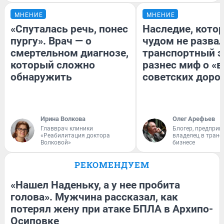
МНЕНИЕ
МНЕНИЕ
«Спуталась речь, понес
Наследие, кото
пургу». Врач — о
чудом не разва
смертельном диагнозе,
транспортный э
который сложно
разнес миф о «
обнаружить
советских доро
Ирина Волкова
Олег Арефьев
Главврач клиники
Блогер, предприн
«Реабилитация доктора
владелец в тран
Волковой»
бизнесе
РЕКОМЕНДУЕМ
«Нашел Наденьку, а у нее пробита
голова». Мужчина рассказал, как
потерял жену при атаке БПЛА в Архипо-
Осиповке