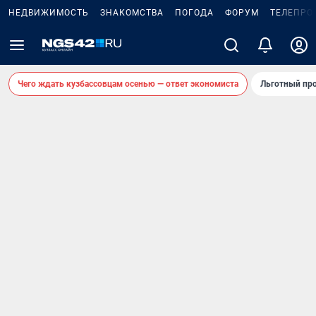
НЕДВИЖИМОСТЬ
ЗНАКОМСТВА
ПОГОДА
ФОРУМ
ТЕЛЕПРО
Чего ждать кузбассовцам осенью — ответ экономиста
Льготный про