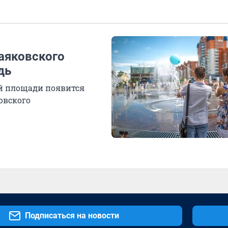
аяковского
дь
й площади появится
овского
Подписаться на новости