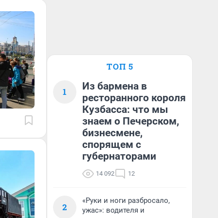
ТОП 5
Из бармена в
1
ресторанного короля
Кузбасса: что мы
знаем о Печерском,
бизнесмене,
спорящем с
губернаторами
14 092
12
«Руки и ноги разбросало,
2
ужас»: водителя и