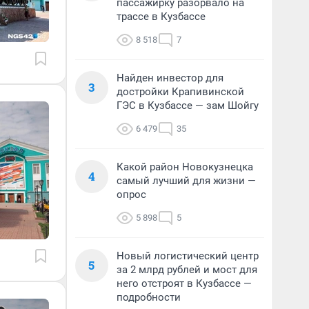
пассажирку разорвало на
трассе в Кузбассе
8 518
7
Найден инвестор для
3
достройки Крапивинской
ГЭС в Кузбассе — зам Шойгу
6 479
35
Какой район Новокузнецка
4
самый лучший для жизни —
опрос
5 898
5
Новый логистический центр
5
за 2 млрд рублей и мост для
него отстроят в Кузбассе —
подробности