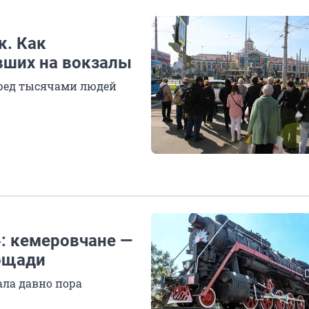
к. Как
вших на вокзалы
еред тысячами людей
»: кемеровчане —
ощади
ала давно пора