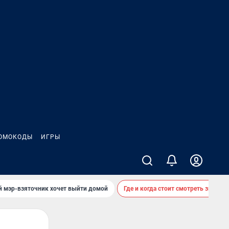
ОМОКОДЫ
ИГРЫ
й мэр-взяточник хочет выйти домой
Где и когда стоит смотреть звездоп