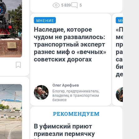
5 839
5
МНЕНИЕ
МНЕНИЕ
Наследие, которое
«Покуп
чудом не развалилось:
мешке»
транспортный эксперт
предпр
разнес миф о «вечных»
рассказ
советских дорогах
самом 
бизнес
дешевы
Олег Арефьев
На
Блогер, предприниматель,
владелец в транспортном
От
бизнесе
де
РЕКОМЕНДУЕМ
В уфимский приют
привезли пермячку