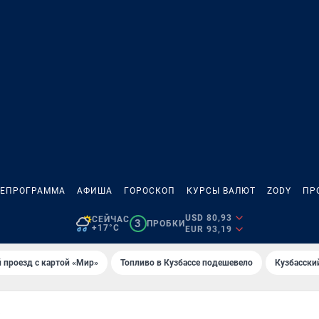
ЛЕПРОГРАММА
АФИША
ГОРОСКОП
КУРСЫ ВАЛЮТ
ZODY
ПР
USD 80,93
СЕЙЧАС
3
ПРОБКИ
+17°C
EUR 93,19
 проезд с картой «Мир»
Топливо в Кузбассе подешевело
Кузбасски
Ь