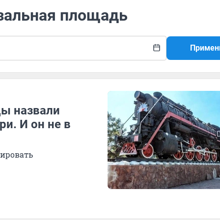
кзальная площадь
Примен
цы назвали
и. И он не в
тировать