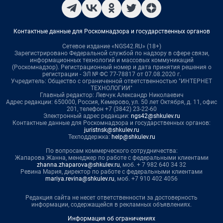
Контактные данные для Роскомнадзора и государственных органов
Сетевое издание «NGS42.RU» (18+)
Зарегистрировано Федеральной службой по надзору в сфере связи,
информационных технологий и массовых коммуникаций
(Роскомнадзор). Регистрационный номер и дата принятия решения о
регистрации - ЭЛ № ФС 77-78817 от 07.08.2020 г.
Учредитель: Общество с ограниченной ответственностью "ИНТЕРНЕТ
ТЕХНОЛОГИИ"
Главный редактор: Левчук Александр Николаевич
Адрес редакции: 650000, Россия, Кемерово, ул. 50 лет Октября, д. 11, офис
201, телефон +7 (3842) 23-22-60
Электронный адрес редакции:
ngs42@shkulev.ru
Контактные данные для Роскомнадзора и государственных органов:
juristnsk@shkulev.ru
Техподдержка:
help@shkulev.ru
По вопросам коммерческого сотрудничества:
Жапарова Жанна, менеджер по работе с федеральными клиентами
zhanna.zhaparova@shkulev.ru
, моб. + 7 982 640 34 32
Ревина Мария, директор по работе с федеральными клиентами
mariya.revina@shkulev.ru
, моб. +7 910 402 4056
Редакция сайта не несет ответственности за достоверность
информации, содержащейся в рекламных объявлениях.
Информация об ограничениях