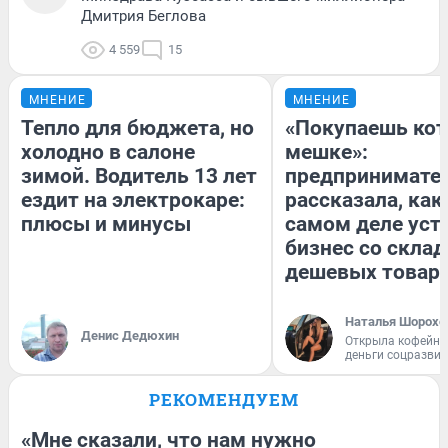
Дмитрия Беглова
4 559
15
МНЕНИЕ
МНЕНИЕ
Тепло для бюджета, но
«Покупаешь кот
холодно в салоне
мешке»:
зимой. Водитель 13 лет
предпринимате
ездит на электрокаре:
рассказала, как
плюсы и минусы
самом деле уст
бизнес со скла
дешевых товар
Наталья Шорохо
Денис Дедюхин
Открыла кофейну
деньги соцразви
РЕКОМЕНДУЕМ
«Мне сказали, что нам нужно